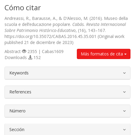
Cómo citar
Andreassi, R., Barausse, A., & D’Alessio, M. (2016). Museo della
scuola e dell’educazione popolare.
Cabás. Revista Internacional
Sobre Patrimonio Histórico-Educativo
, (16), 143–167.
https://doi.org/10.35072/CABAS.2016.45.35.001 (Original work
published 21 de diciembre de 2023)
Abstract
2355 | Cabas1609
Más formatos de cita
Downloads
152
##plugins.themes.bootstrap3.article.d
Keywords
References
Número
Sección