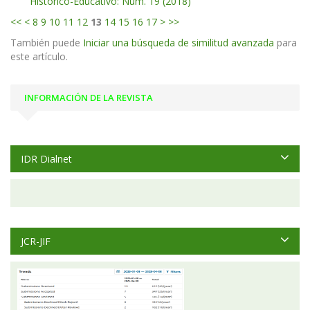
Histórico-Educativo: Núm. 19 (2018)
<<
<
8
9
10
11
12
13
14
15
16
17
>
>>
También puede
Iniciar una búsqueda de similitud avanzada
para
este artículo.
INFORMACIÓN DE LA REVISTA
IDR Dialnet
JCR-JIF