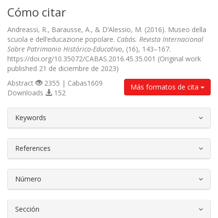
Cómo citar
Andreassi, R., Barausse, A., & D’Alessio, M. (2016). Museo della
scuola e dell’educazione popolare.
Cabás. Revista Internacional
Sobre Patrimonio Histórico-Educativo
, (16), 143–167.
https://doi.org/10.35072/CABAS.2016.45.35.001 (Original work
published 21 de diciembre de 2023)
Abstract
2355 | Cabas1609
Más formatos de cita
Downloads
152
##plugins.themes.bootstrap3.article.d
Keywords
References
Número
Sección