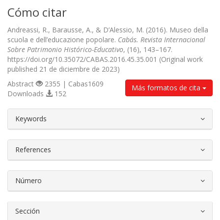
Cómo citar
Andreassi, R., Barausse, A., & D’Alessio, M. (2016). Museo della
scuola e dell’educazione popolare.
Cabás. Revista Internacional
Sobre Patrimonio Histórico-Educativo
, (16), 143–167.
https://doi.org/10.35072/CABAS.2016.45.35.001 (Original work
published 21 de diciembre de 2023)
Abstract
2355 | Cabas1609
Más formatos de cita
Downloads
152
##plugins.themes.bootstrap3.article.d
Keywords
References
Número
Sección