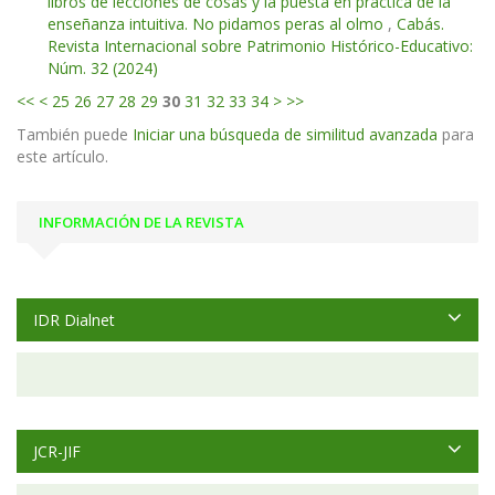
libros de lecciones de cosas y la puesta en práctica de la
enseñanza intuitiva. No pidamos peras al olmo
,
Cabás.
Revista Internacional sobre Patrimonio Histórico-Educativo:
Núm. 32 (2024)
<<
<
25
26
27
28
29
30
31
32
33
34
>
>>
También puede
Iniciar una búsqueda de similitud avanzada
para
este artículo.
INFORMACIÓN DE LA REVISTA
IDR Dialnet
JCR-JIF