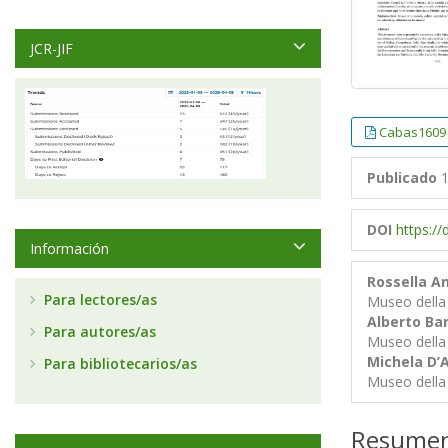
JCR-JIF
Cabas1609
Publicado
1
DOI
https:/
Información
Rossella A
Para lectores/as
Museo della 
Alberto Ba
Para autores/as
Museo della 
Michela D’A
Para bibliotecarios/as
Museo della 
Resume