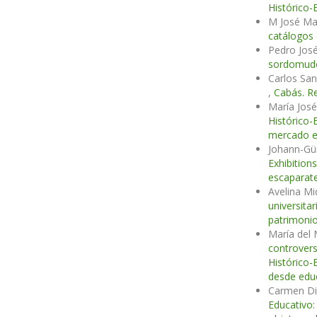
Histórico-
M José Ma
catálogos
Pedro Jos
sordomudo
Carlos Sa
,
Cabás. Re
María Jos
Histórico-
mercado es
Johann-Gü
Exhibition
escaparate
Avelina M
universita
patrimonio
María del 
controvers
Histórico-
desde edu
Carmen Di
Educativo: