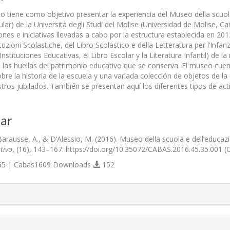
 tiene como objetivo presentar la experiencia del Museo della scuola
ar) de la Università degli Studi del Molise (Universidad de Molise, Cam
iones e iniciativas llevadas a cabo por la estructura establecida en
tituzioni Scolastiche, del Libro Scolastico e della Letteratura per l’Inf
 Instituciones Educativas, el Libro Escolar y la Literatura Infantil) de
as huellas del patrimonio educativo que se conserva. El museo cuen
bre la historia de la escuela y una variada colección de objetos de la
tros jubilados. También se presentan aquí los diferentes tipos de act
ar
Barausse, A., & D’Alessio, M. (2016). Museo della scuola e dell’educa
tivo
, (16), 143–167. https://doi.org/10.35072/CABAS.2016.45.35.001 (
5 | Cabas1609 Downloads
152
s.themes.bootstrap3.article.details##