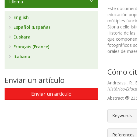
Idioma
Este documento
educación popul
English
múltiples func
Storia delle Is
Español (España)
Historia de las
Euskara
que componen l
fotográficos so
Français (France)
orales de maes
Italiano
Cómo cit
Enviar un artículo
Andreassi, R., 
Histórico-Educa
Enviar un artículo
Abstract
235
##plugin
Keywords
References