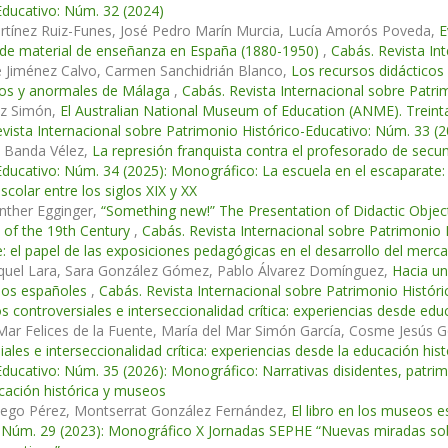
Educativo: Núm. 32 (2024)
rtínez Ruiz-Funes, José Pedro Marín Murcia, Lucía Amorós Poveda,
E
 de material de enseñanza en España (1880-1950)
,
Cabás. Revista In
é Jiménez Calvo, Carmen Sanchidrián Blanco,
Los recursos didácticos 
s y anormales de Málaga
,
Cabás. Revista Internacional sobre Patri
nz Simón,
El Australian National Museum of Education (ANME). Treinta 
vista Internacional sobre Patrimonio Histórico-Educativo: Núm. 33 (
é Banda Vélez,
La represión franquista contra el profesorado de secu
Educativo: Núm. 34 (2025): Monográfico: La escuela en el escaparate: 
colar entre los siglos XIX y XX
nther Egginger,
“Something new!” The Presentation of Didactic Object
s of the 19th Century
,
Cabás. Revista Internacional sobre Patrimonio 
: el papel de las exposiciones pedagógicas en el desarrollo del mercad
iquel Lara, Sara González Gómez, Pablo Álvarez Domínguez,
Hacia un
rios españoles
,
Cabás. Revista Internacional sobre Patrimonio Históri
s controversiales e interseccionalidad crítica: experiencias desde ed
Mar Felices de la Fuente, María del Mar Simón García, Cosme Jesús
iales e interseccionalidad crítica: experiencias desde la educación hi
Educativo: Núm. 35 (2026): Monográfico: Narrativas disidentes, patrimo
cación histórica y museos
ego Pérez, Montserrat González Fernández,
El libro en los museos 
 Núm. 29 (2023): Monográfico X Jornadas SEPHE “Nuevas miradas sobre