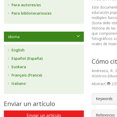
Para autores/as
Este documento
educación popul
Para bibliotecarios/as
múltiples func
Storia delle Is
Historia de las
que componen l
Idioma
fotográficos so
orales de maes
English
Español (España)
Cómo cit
Euskara
Andreassi, R., 
Français (France)
Histórico-Educa
Italiano
Abstract
235
##plugin
Keywords
Enviar un artículo
Enviar un artículo
References