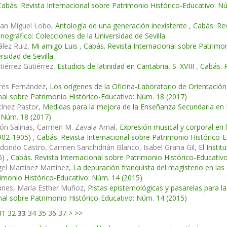
Cabás. Revista Internacional sobre Patrimonio Histórico-Educativo: N
San Miguel Lobo,
Antología de una generación inexistente
,
Cabás. Rev
nográfico: Colecciones de la Universidad de Sevilla
lez Ruiz,
Mi amigo Luis
,
Cabás. Revista Internacional sobre Patrimo
rsidad de Sevilla
utiérrez Gutiérrez,
Estudios de latinidad en Cantabria, S. XVIII
,
Cabás. 
ares Fernández,
Los orígenes de la Oficina-Laboratorio de Orientació
nal sobre Patrimonio Histórico-Educativo: Núm. 18 (2017)
tínez Pastor,
Medidas para la mejora de la Enseñanza Secundaria en
 Núm. 18 (2017)
ón Salinas, Carmen M. Zavala Arnal,
Expresión musical y corporal en lo
902-1905)
,
Cabás. Revista Internacional sobre Patrimonio Histórico-
edondo Castro, Carmen Sanchidrián Blanco, Isabel Grana Gil,
El Insti
6)
,
Cabás. Revista Internacional sobre Patrimonio Histórico-Educativ
el Martínez Martínez,
La depuración franquista del magisterio en la
imonio Histórico-Educativo: Núm. 14 (2015)
Funes, María Esther Muñoz,
Pistas epistemológicas y pasarelas para l
nal sobre Patrimonio Histórico-Educativo: Núm. 14 (2015)
31
32
33
34
35
36
37
>
>>