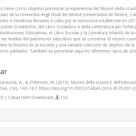
 tiene como objetivo presentar la experiencia del Museo della scuola
ar) de la Università degli Studi del Molise (Universidad de Molise, Cam
iones e iniciativas llevadas a cabo por la estructura establecida en
tituzioni Scolastiche, del Libro Scolastico e della Letteratura per l’Inf
 Instituciones Educativas, el Libro Escolar y la Literatura Infantil) de
as huellas del patrimonio educativo que se conserva. El museo cuen
bre la historia de la escuela y una variada colección de objetos de la
tros jubilados. También se presentan aquí los diferentes tipos de act
ar
Barausse, A., & D’Alessio, M. (2016). Museo della scuola e dell’educa
tivo
, (16), 143–167. https://doi.org/10.35072/CABAS.2016.45.35.001 (
5 | Cabas1609 Downloads
152
s.themes.bootstrap3.article.details##