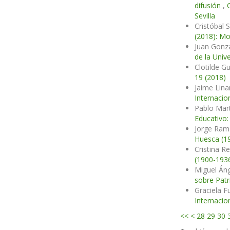
difusión
,
Sevilla
Cristóbal 
(2018): Mo
Juan Gonzá
de la Unive
Clotilde G
19 (2018)
Jaime Lin
Internacio
Pablo Mar
Educativo:
Jorge Ram
Huesca (1
Cristina R
(1900-193
Miguel Áng
sobre Patr
Graciela 
Internacio
<<
<
28
29
30