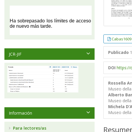
Cabas1609
Publicado
1
JCR-JIF
DOI
https:/
Rossella A
Museo della 
Alberto Ba
Museo della 
Michela D’A
Museo della 
Información
Resume
Para lectores/as