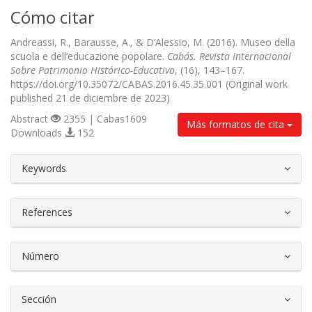
Cómo citar
Andreassi, R., Barausse, A., & D’Alessio, M. (2016). Museo della
scuola e dell’educazione popolare.
Cabás. Revista Internacional
Sobre Patrimonio Histórico-Educativo
, (16), 143–167.
https://doi.org/10.35072/CABAS.2016.45.35.001 (Original work
published 21 de diciembre de 2023)
Abstract
2355 | Cabas1609
Más formatos de cita
Downloads
152
##plugins.themes.bootstrap3.article.d
Keywords
References
Número
Sección