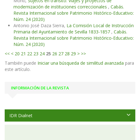
Monti,
Sujetos en tránsito: Viajes y proyectos de
modernización de instituciones correccionales
,
Cabás.
Revista Internacional sobre Patrimonio Histórico-Educativo:
Núm. 24 (2020)
Antonio José Daza Sierra,
La Comisión Local de Instrucción
Primaria del Ayuntamiento de Sevilla 1833-1857
,
Cabás.
Revista Internacional sobre Patrimonio Histórico-Educativo:
Núm. 24 (2020)
<<
<
20
21
22
23
24
25
26
27
28
29
>
>>
También puede
Iniciar una búsqueda de similitud avanzada
para
este artículo.
INFORMACIÓN DE LA REVISTA
IDR Dialnet