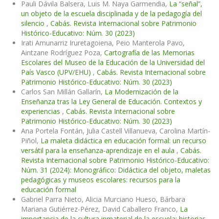
Pauli Dávila Balsera, Luis M. Naya Garmendia,
La “señal”,
un objeto de la escuela disciplinada y de la pedagogía del
silencio
,
Cabás. Revista Internacional sobre Patrimonio
Histórico-Educativo: Núm. 30 (2023)
Irati Amunarriz Iruretagoiena, Peio Manterola Pavo,
Aintzane Rodríguez Poza,
Cartografía de las Memorias
Escolares del Museo de la Educación de la Universidad del
País Vasco (UPV/EHU)
,
Cabás. Revista Internacional sobre
Patrimonio Histórico-Educativo: Núm. 30 (2023)
Carlos San Millán Gallarín,
La Modernización de la
Enseñanza tras la Ley General de Educación. Contextos y
experiencias
,
Cabás. Revista Internacional sobre
Patrimonio Histórico-Educativo: Núm. 30 (2023)
Ana Portela Fontán, Julia Castell Villanueva, Carolina Martín-
Piñol,
La maleta didáctica en educación formal: un recurso
versátil para la enseñanza-aprendizaje en el aula
,
Cabás.
Revista Internacional sobre Patrimonio Histórico-Educativo:
Núm. 31 (2024): Monográfico: Didáctica del objeto, maletas
pedagógicas y museos escolares: recursos para la
educación formal
Gabriel Parra Nieto, Alicia Murciano Hueso, Bárbara
Mariana Gutiérrez-Pérez, David Caballero Franco,
La
importancia de la cultura inmaterial de la escuela: historias