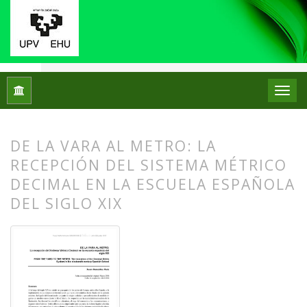
Inicio
Archivos
Núm. 15 (2016)
Artículos
DE LA VARA AL METRO: LA
RECEPCIÓN DEL SISTEMA MÉTRICO
DECIMAL EN LA ESCUELA ESPAÑOLA
DEL SIGLO XIX
##plugins.themes.bootstrap3.article.
##plugins.themes.bootstrap3.article.