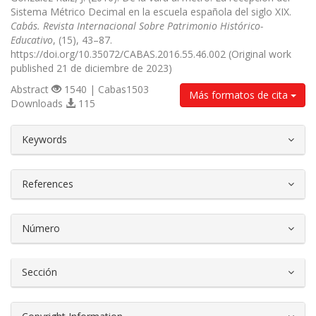
Sistema Métrico Decimal en la escuela española del siglo XIX.
Cabás. Revista Internacional Sobre Patrimonio Histórico-
Educativo
, (15), 43–87.
https://doi.org/10.35072/CABAS.2016.55.46.002 (Original work
published 21 de diciembre de 2023)
Abstract
1540 | Cabas1503
Más formatos de cita
Downloads
115
##plugins.themes.bootstrap3.article.d
Keywords
References
Número
Sección