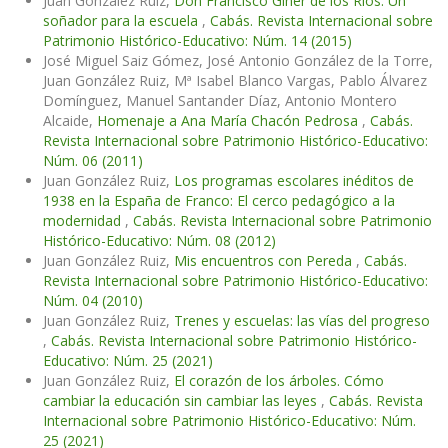
Juan González Ruiz,
Don Francisco Giner de los Ríos: Un
soñador para la escuela
,
Cabás. Revista Internacional sobre
Patrimonio Histórico-Educativo: Núm. 14 (2015)
José Miguel Saiz Gómez, José Antonio González de la Torre,
Juan González Ruiz, Mª Isabel Blanco Vargas, Pablo Álvarez
Domínguez, Manuel Santander Díaz, Antonio Montero
Alcaide,
Homenaje a Ana María Chacón Pedrosa
,
Cabás.
Revista Internacional sobre Patrimonio Histórico-Educativo:
Núm. 06 (2011)
Juan González Ruiz,
Los programas escolares inéditos de
1938 en la España de Franco: El cerco pedagógico a la
modernidad
,
Cabás. Revista Internacional sobre Patrimonio
Histórico-Educativo: Núm. 08 (2012)
Juan González Ruiz,
Mis encuentros con Pereda
,
Cabás.
Revista Internacional sobre Patrimonio Histórico-Educativo:
Núm. 04 (2010)
Juan González Ruiz,
Trenes y escuelas: las vías del progreso
,
Cabás. Revista Internacional sobre Patrimonio Histórico-
Educativo: Núm. 25 (2021)
Juan González Ruiz,
El corazón de los árboles. Cómo
cambiar la educación sin cambiar las leyes
,
Cabás. Revista
Internacional sobre Patrimonio Histórico-Educativo: Núm.
25 (2021)