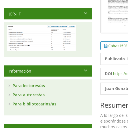
JCR-JIF
Cabas1503
Publicado
1
Información
DOI
https:/
Para lectores/as
Juan Gonzá
Para autores/as
Resume
Para bibliotecarios/as
A lo largo del 
elaborándose d
muchos casos de