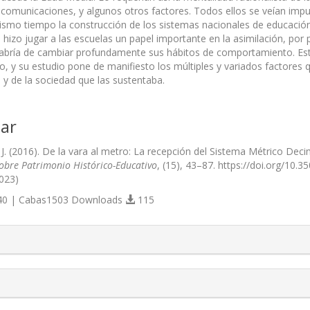
 comunicaciones, y algunos otros factores. Todos ellos se veían impul
smo tiempo la construcción de los sistemas nacionales de educación
 hizo jugar a las escuelas un papel importante en la asimilación, por
bría de cambiar profundamente sus hábitos de comportamiento. Est
so, y su estudio pone de manifiesto los múltiples y variados factores 
y de la sociedad que las sustentaba.
ar
J. (2016). De la vara al metro: La recepción del Sistema Métrico Deci
Sobre Patrimonio Histórico-Educativo
, (15), 43–87. https://doi.org/10.
023)
0 | Cabas1503 Downloads
115
s.themes.bootstrap3.article.details##