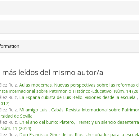
nformation
s más leídos del mismo autor/a
lez Ruiz,
Aulas modernas. Nuevas perspectivas sobre las reformas de
ista Internacional sobre Patrimonio Histórico-Educativo: Núm. 14 (20
lez Ruiz,
La España cubista de Luis Bello. Visiones desde la escuela
2017)
lez Ruiz,
Mi amigo Luis
,
Cabás. Revista Internacional sobre Patrimo
rsidad de Sevilla
lez Ruiz,
En el año del burro: Platero, Freinet y un silencio desenterr
 Núm. 11 (2014)
lez Ruiz,
Don Francisco Giner de los Ríos: Un soñador para la escue