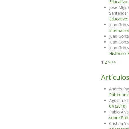
Educativo:
José Migue
Santander
Educativo:
Juan Gonzá
Internacio
Juan Gonzá
Juan Gonzá
Juan Gonzá
Histórico-
1
2
>
>>
Artículos
Andrés Pa
Patrimonio
Agustín E
04 (2010)
Pablo Álv
sobre Patr
Cristina Y