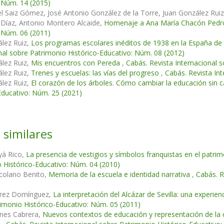
 Núm. 14 (2015)
l Saiz Gómez, José Antonio González de la Torre, Juan González Rui
 Díaz, Antonio Montero Alcaide,
Homenaje a Ana María Chacón Ped
 Núm. 06 (2011)
lez Ruiz,
Los programas escolares inéditos de 1938 en la España de
nal sobre Patrimonio Histórico-Educativo: Núm. 08 (2012)
lez Ruiz,
Mis encuentros con Pereda
,
Cabás. Revista Internacional 
lez Ruiz,
Trenes y escuelas: las vías del progreso
,
Cabás. Revista In
lez Ruiz,
El corazón de los árboles. Cómo cambiar la educación sin c
Educativo: Núm. 25 (2021)
 similares
yà Rico,
La presencia de vestigios y símbolos franquistas en el patri
 Histórico-Educativo: Núm. 04 (2010)
scolano Benito,
Memoria de la escuela e identidad narrativa
,
Cabás. R
arez Domínguez,
La interpretación del Alcázar de Sevilla: una experie
imonio Histórico-Educativo: Núm. 05 (2011)
anes Cabrera,
Nuevos contextos de educación y representación de la c