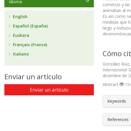
Idioma
comercio y las
animaban al mi
Es así como se
English
medidas que ha
Español (España)
largo y tortuo
decimonónicas 
Euskara
Français (France)
Cómo cit
Italiano
González Ruiz, 
Internacional 
Enviar un artículo
diciembre de 2
Abstract
154
Enviar un artículo
##plugin
Keywords
References