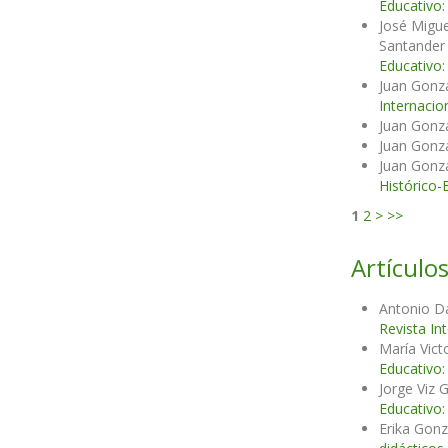
Educativo:
José Migue
Santander
Educativo:
Juan Gonzá
Internacio
Juan Gonzá
Juan Gonzá
Juan Gonzá
Histórico-
1
2
>
>>
Artículos
Antonio D
Revista In
María Vict
Educativo:
Jorge Viz 
Educativo:
Erika Gonz