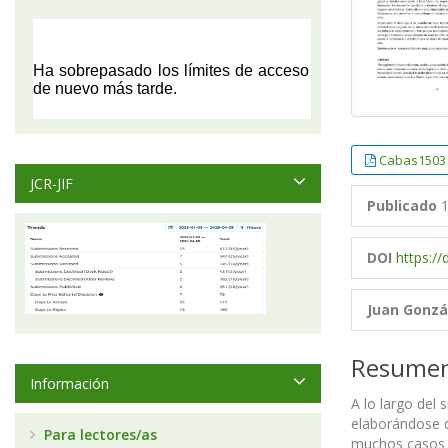
Cabas1503
JCR-JIF
Publicado
1
DOI
https:/
Juan Gonzá
Resume
Información
A lo largo del 
elaborándose d
Para lectores/as
muchos casos de