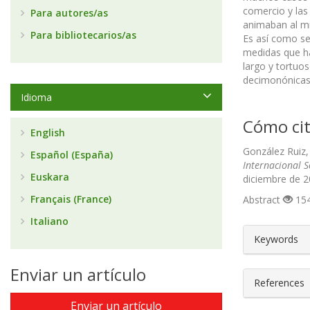
comercio y las
Para autores/as
animaban al mi
Para bibliotecarios/as
Es así como se
medidas que ha
largo y tortuo
decimonónicas 
Idioma
Cómo cit
English
González Ruiz, 
Español (España)
Internacional 
Euskara
diciembre de 2
Français (France)
Abstract
154
Italiano
##plugin
Keywords
Enviar un artículo
References
Enviar un artículo