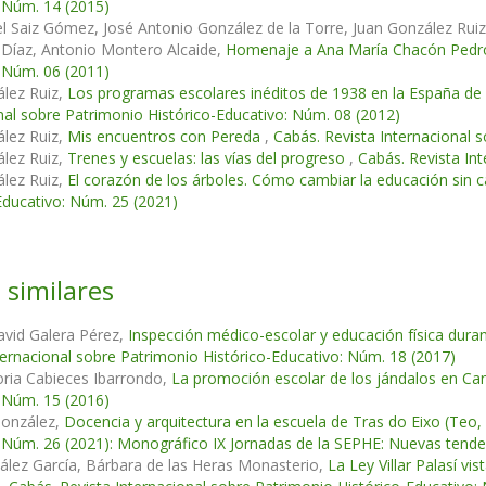
 Núm. 14 (2015)
l Saiz Gómez, José Antonio González de la Torre, Juan González Rui
 Díaz, Antonio Montero Alcaide,
Homenaje a Ana María Chacón Ped
 Núm. 06 (2011)
lez Ruiz,
Los programas escolares inéditos de 1938 en la España de
nal sobre Patrimonio Histórico-Educativo: Núm. 08 (2012)
lez Ruiz,
Mis encuentros con Pereda
,
Cabás. Revista Internacional 
lez Ruiz,
Trenes y escuelas: las vías del progreso
,
Cabás. Revista In
lez Ruiz,
El corazón de los árboles. Cómo cambiar la educación sin c
Educativo: Núm. 25 (2021)
 similares
avid Galera Pérez,
Inspección médico-escolar y educación física duran
ternacional sobre Patrimonio Histórico-Educativo: Núm. 18 (2017)
oria Cabieces Ibarrondo,
La promoción escolar de los jándalos en Ca
 Núm. 15 (2016)
González,
Docencia y arquitectura en la escuela de Tras do Eixo (Teo, 
 Núm. 26 (2021): Monográfico IX Jornadas de la SEPHE: Nuevas tenden
ález García, Bárbara de las Heras Monasterio,
La Ley Villar Palasí vi