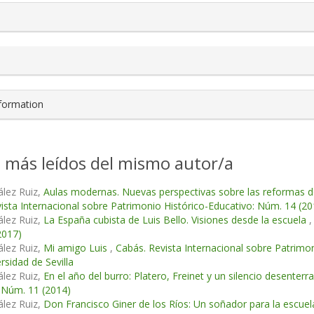
nformation
s más leídos del mismo autor/a
lez Ruiz,
Aulas modernas. Nuevas perspectivas sobre las reformas de
ista Internacional sobre Patrimonio Histórico-Educativo: Núm. 14 (20
lez Ruiz,
La España cubista de Luis Bello. Visiones desde la escuela
2017)
lez Ruiz,
Mi amigo Luis
,
Cabás. Revista Internacional sobre Patrimo
rsidad de Sevilla
lez Ruiz,
En el año del burro: Platero, Freinet y un silencio desenterr
 Núm. 11 (2014)
lez Ruiz,
Don Francisco Giner de los Ríos: Un soñador para la escue