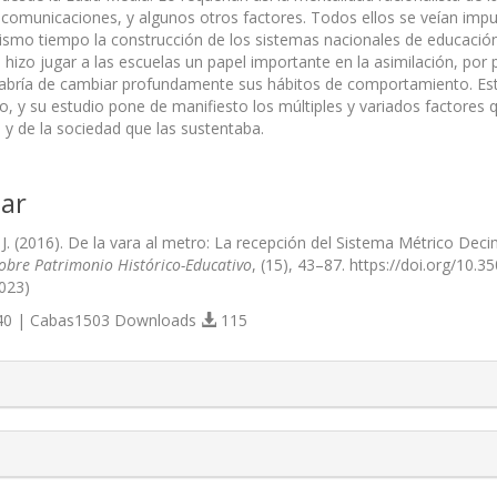
 comunicaciones, y algunos otros factores. Todos ellos se veían impul
smo tiempo la construcción de los sistemas nacionales de educación
 hizo jugar a las escuelas un papel importante en la asimilación, por
bría de cambiar profundamente sus hábitos de comportamiento. Est
so, y su estudio pone de manifiesto los múltiples y variados factores 
y de la sociedad que las sustentaba.
ar
J. (2016). De la vara al metro: La recepción del Sistema Métrico Deci
Sobre Patrimonio Histórico-Educativo
, (15), 43–87. https://doi.org/10.
023)
0 | Cabas1503 Downloads
115
s.themes.bootstrap3.article.details##