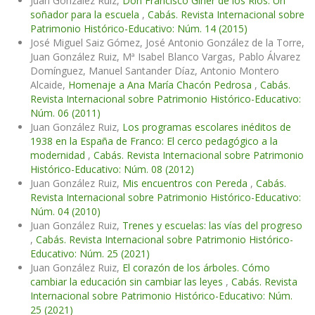
Juan González Ruiz,
Don Francisco Giner de los Ríos: Un
soñador para la escuela
,
Cabás. Revista Internacional sobre
Patrimonio Histórico-Educativo: Núm. 14 (2015)
José Miguel Saiz Gómez, José Antonio González de la Torre,
Juan González Ruiz, Mª Isabel Blanco Vargas, Pablo Álvarez
Domínguez, Manuel Santander Díaz, Antonio Montero
Alcaide,
Homenaje a Ana María Chacón Pedrosa
,
Cabás.
Revista Internacional sobre Patrimonio Histórico-Educativo:
Núm. 06 (2011)
Juan González Ruiz,
Los programas escolares inéditos de
1938 en la España de Franco: El cerco pedagógico a la
modernidad
,
Cabás. Revista Internacional sobre Patrimonio
Histórico-Educativo: Núm. 08 (2012)
Juan González Ruiz,
Mis encuentros con Pereda
,
Cabás.
Revista Internacional sobre Patrimonio Histórico-Educativo:
Núm. 04 (2010)
Juan González Ruiz,
Trenes y escuelas: las vías del progreso
,
Cabás. Revista Internacional sobre Patrimonio Histórico-
Educativo: Núm. 25 (2021)
Juan González Ruiz,
El corazón de los árboles. Cómo
cambiar la educación sin cambiar las leyes
,
Cabás. Revista
Internacional sobre Patrimonio Histórico-Educativo: Núm.
25 (2021)