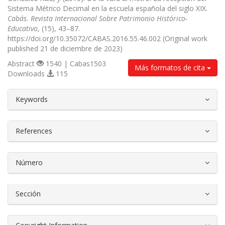
Sistema Métrico Decimal en la escuela española del siglo XIX.
Cabás. Revista Internacional Sobre Patrimonio Histórico-
Educativo
, (15), 43–87.
https://doi.org/10.35072/CABAS.2016.55.46.002 (Original work
published 21 de diciembre de 2023)
Abstract
1540 | Cabas1503
Más formatos de cita
Downloads
115
##plugins.themes.bootstrap3.article.d
Keywords
References
Número
Sección