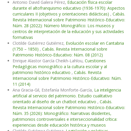
Antonio David Galera Pérez,
Educación física escolar
durante el altofranquismo educativo (1936-1970): Aspectos
curriculares II (objetivos y orientaciones didácticas)
,
Cabás.
Revista Internacional sobre Patrimonio Histórico-Educativo:
Núm. 28 (2022): Número Monográfico: Los museos y
centros de interpretación de la educación y sus actividades
formativas
Clotilde Gutiérrez Gutiérrez,
Evolución escolar en Cantabria
(1750 – 1850)
,
Cabás. Revista Internacional sobre
Patrimonio Histórico-Educativo: Núm. 08 (2012)
Enrique Alastor García Cheikh-Lahlou,
Cuestiones
Pedagógicas monográfico a la cultura escolar y al
patrimonio histórico educativo
,
Cabás. Revista
Internacional sobre Patrimonio Histórico-Educativo: Núm.
11 (2014)
Ana Gracia-Gil, Estefanía Monforte-García,
La inteligencia
artificial al servicio del patrimonio. Estudio cualitativo
orientado al diseño de un chatbot educativo
,
Cabás.
Revista Internacional sobre Patrimonio Histórico-Educativo:
Núm. 35 (2026): Monográfico: Narrativas disidentes,
patrimonios controversiales e interseccionalidad crítica:
experiencias desde educación histórica y museos
Clotilde Gutiérrez Gutiérrez,
Legislación y prácticas