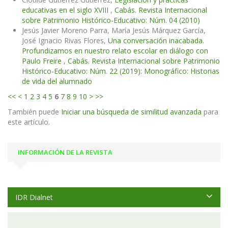
educativas en el siglo XVIII
,
Cabás. Revista Internacional
sobre Patrimonio Histórico-Educativo: Núm. 04 (2010)
Jesús Javier Moreno Parra, María Jesús Márquez García,
José Ignacio Rivas Flores,
Una conversación inacabada.
Profundizamos en nuestro relato escolar en diálogo con
Paulo Freire
,
Cabás. Revista Internacional sobre Patrimonio
Histórico-Educativo: Núm. 22 (2019): Monográfico: Historias
de vida del alumnado
<<
<
1
2
3
4
5
6
7
8
9
10
>
>>
También puede
Iniciar una búsqueda de similitud avanzada
para
este artículo.
INFORMACIÓN DE LA REVISTA
IDR Dialnet