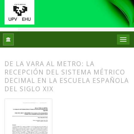
Inicio
Archivos
Núm. 15 (2016)
Artículos
DE LA VARA AL METRO: LA
RECEPCIÓN DEL SISTEMA MÉTRICO
DECIMAL EN LA ESCUELA ESPAÑOLA
DEL SIGLO XIX
##plugins.themes.bootstrap3.article.
##plugins.themes.bootstrap3.article.