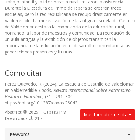
trabajo infantil y la idiosincrasia rural limitaron la asistencia.
Durante la Dictadura de Primo de Ribera se crearon trece
escuelas, pero la red republicana se redujo drásticamente en
Valderredible. La musealización de la antigua escuela de Castrillo
de Valdelomar destaca la importancia de la educación rural,
honrando la labor de maestros y comunidad. La recreación de
un aula antigua y la exhibición de objetos transmiten la
importancia de la educación en el desarrollo comunitario a las
generaciones presentes y futuras.
Cómo citar
Pérez Quevedo, R. (2024). La escuela de Castrillo de Valdelomar
en Valderredible.
Cabás. Revista Internacional Sobre Patrimonio
Histórico-Educativo
, (31), 291–300.
https://doi.org/10.1387/cabas.26043
Abstract
2025 | Cabas3118
Más formatos de cita
Downloads
217
##plugins.themes.bootstrap3.article.d
Keywords