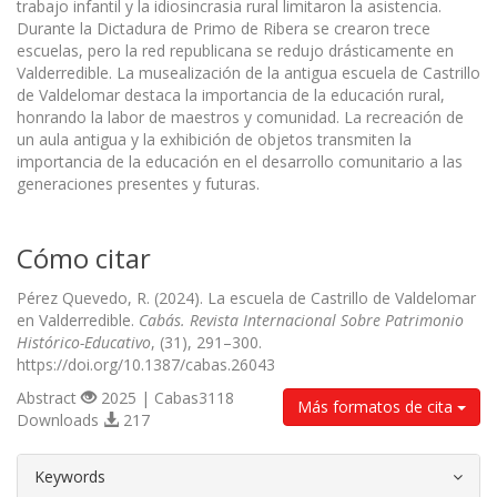
trabajo infantil y la idiosincrasia rural limitaron la asistencia.
Durante la Dictadura de Primo de Ribera se crearon trece
escuelas, pero la red republicana se redujo drásticamente en
Valderredible. La musealización de la antigua escuela de Castrillo
de Valdelomar destaca la importancia de la educación rural,
honrando la labor de maestros y comunidad. La recreación de
un aula antigua y la exhibición de objetos transmiten la
importancia de la educación en el desarrollo comunitario a las
generaciones presentes y futuras.
Cómo citar
Pérez Quevedo, R. (2024). La escuela de Castrillo de Valdelomar
en Valderredible.
Cabás. Revista Internacional Sobre Patrimonio
Histórico-Educativo
, (31), 291–300.
https://doi.org/10.1387/cabas.26043
Abstract
2025 | Cabas3118
Más formatos de cita
Downloads
217
##plugins.themes.bootstrap3.article.d
Keywords