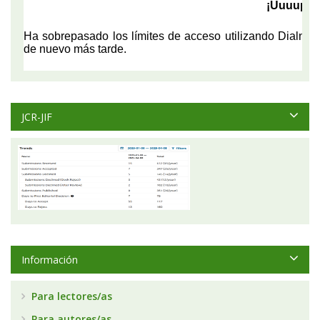
JCR-JIF
Información
Para lectores/as
Para autores/as