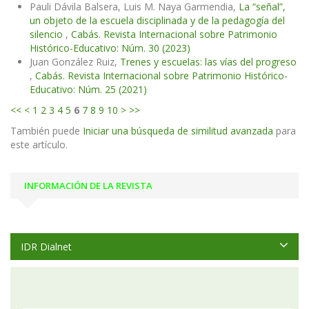
Pauli Dávila Balsera, Luis M. Naya Garmendia,
La “señal”,
un objeto de la escuela disciplinada y de la pedagogía del
silencio
,
Cabás. Revista Internacional sobre Patrimonio
Histórico-Educativo: Núm. 30 (2023)
Juan González Ruiz,
Trenes y escuelas: las vías del progreso
,
Cabás. Revista Internacional sobre Patrimonio Histórico-
Educativo: Núm. 25 (2021)
<<
<
1
2
3
4
5
6
7
8
9
10
>
>>
También puede
Iniciar una búsqueda de similitud avanzada
para
este artículo.
INFORMACIÓN DE LA REVISTA
IDR Dialnet