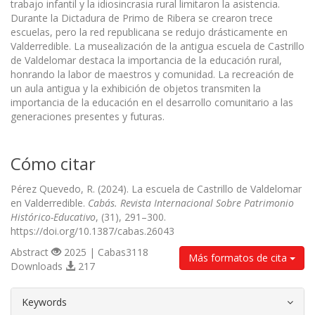
trabajo infantil y la idiosincrasia rural limitaron la asistencia.
Durante la Dictadura de Primo de Ribera se crearon trece
escuelas, pero la red republicana se redujo drásticamente en
Valderredible. La musealización de la antigua escuela de Castrillo
de Valdelomar destaca la importancia de la educación rural,
honrando la labor de maestros y comunidad. La recreación de
un aula antigua y la exhibición de objetos transmiten la
importancia de la educación en el desarrollo comunitario a las
generaciones presentes y futuras.
Cómo citar
Pérez Quevedo, R. (2024). La escuela de Castrillo de Valdelomar
en Valderredible.
Cabás. Revista Internacional Sobre Patrimonio
Histórico-Educativo
, (31), 291–300.
https://doi.org/10.1387/cabas.26043
Abstract
2025 | Cabas3118
Más formatos de cita
Downloads
217
##plugins.themes.bootstrap3.article.d
Keywords