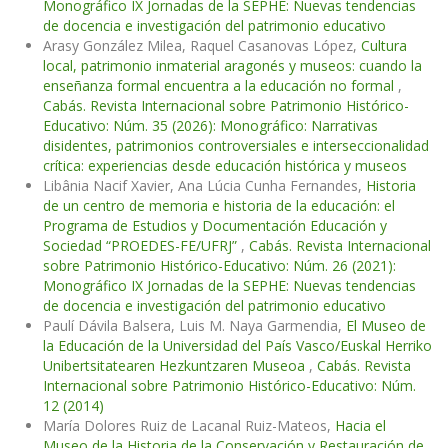
Monográfico IX Jornadas de la SEPHE: Nuevas tendencias
de docencia e investigación del patrimonio educativo
Arasy González Milea, Raquel Casanovas López,
Cultura
local, patrimonio inmaterial aragonés y museos: cuando la
enseñanza formal encuentra a la educación no formal
,
Cabás. Revista Internacional sobre Patrimonio Histórico-
Educativo: Núm. 35 (2026): Monográfico: Narrativas
disidentes, patrimonios controversiales e interseccionalidad
crítica: experiencias desde educación histórica y museos
Libânia Nacif Xavier, Ana Lúcia Cunha Fernandes,
Historia
de un centro de memoria e historia de la educación: el
Programa de Estudios y Documentación Educación y
Sociedad “PROEDES-FE/UFRJ”
,
Cabás. Revista Internacional
sobre Patrimonio Histórico-Educativo: Núm. 26 (2021):
Monográfico IX Jornadas de la SEPHE: Nuevas tendencias
de docencia e investigación del patrimonio educativo
Paulí Dávila Balsera, Luis M. Naya Garmendia,
El Museo de
la Educación de la Universidad del País Vasco/Euskal Herriko
Unibertsitatearen Hezkuntzaren Museoa
,
Cabás. Revista
Internacional sobre Patrimonio Histórico-Educativo: Núm.
12 (2014)
María Dolores Ruiz de Lacanal Ruiz-Mateos,
Hacia el
Museo de la Historia de la Conservación y Restauración de