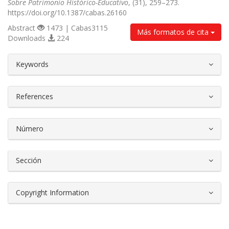
Sobre Patrimonio Histórico-Educativo
, (31), 259–273.
https://doi.org/10.1387/cabas.26160
Abstract
1473 | Cabas3115
Más formatos de cita
Downloads
224
##plugins.themes.bootstrap3.article.d
Keywords
References
Número
Sección
Copyright Information