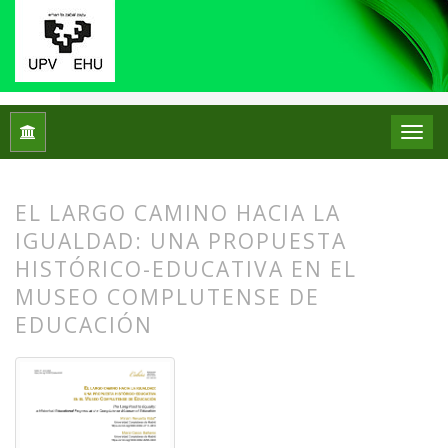
Inicio
Archivos
Núm. 31 (2024): Monográfico: Didáctica del 
EL LARGO CAMINO HACIA LA
IGUALDAD: UNA PROPUESTA
HISTÓRICO-EDUCATIVA EN EL
MUSEO COMPLUTENSE DE
EDUCACIÓN
##plugins.themes.bootstrap3.article.
##plugins.themes.bootstrap3.article.