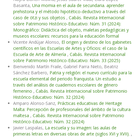
Basanta,
Una momia en el aula de secundaria. aprender
prehistoria y el método hipotético-deductivo a través del
caso de ötzi y sus objetos
,
Cabás. Revista Internacional
sobre Patrimonio Histórico-Educativo: Núm. 31 (2024):
Monográfico: Didáctica del objeto, maletas pedagógicas y
museos escolares: recursos para la educación formal
Vicente Andújar Alonso,
El origen y destino de los gabinetes
científicos en las Escuelas de Artes y Oficios: el caso de la
Escuela de Arte de Almería
,
Cabás. Revista Internacional
sobre Patrimonio Histórico-Educativo: Núm. 33 (2025)
Bienvenido Martín Fraile, Gabriel Parra Nieto, Beatriz
Sánchez Barbero,
Patria y religión: el nuevo currículo para la
escuela elemental del periodo franquista. Un estudio a
través del análisis de cuadernos escolares de género
femenino
,
Cabás. Revista Internacional sobre Patrimonio
Histórico-Educativo: Núm. 32 (2024)
Amparo Alonso-Sanz,
Prácticas educativas de Heritage
Malta: Percepción de profesionales del ámbito de la cultura
maltesa
,
Cabás. Revista Internacional sobre Patrimonio
Histórico-Educativo: Núm. 32 (2024)
Javier Laspalas,
La escuela y su imagen: las aulas de
primeras letras en diversas obras de arte (siglos XVI y XVII).
,