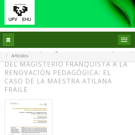
Inicio
Archivos
Núm. 34 (2025): Monográfico: La escuela en el escaparate: el p
Artículos
DEL MAGISTERIO FRANQUISTA A LA
RENOVACIÓN PEDAGÓGICA: EL
CASO DE LA MAESTRA ATILANA
FRAILE
##plugins.themes.bootstrap3.article.
##plugins.themes.bootstrap3.article.