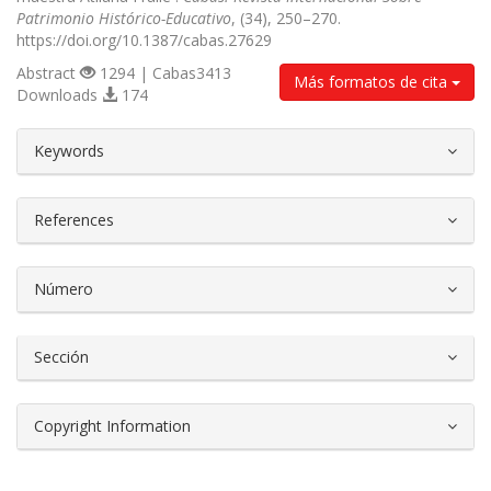
Patrimonio Histórico-Educativo
, (34), 250–270.
https://doi.org/10.1387/cabas.27629
Abstract
1294 | Cabas3413
Más formatos de cita
Downloads
174
##plugins.themes.bootstrap3.article.d
Keywords
References
Número
Sección
Copyright Information