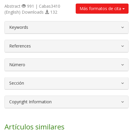
Abstract
991 | Cabas3410
Más formatos de cita
(English) Downloads
132
##plugins.themes.bootstrap3.article.d
Keywords
References
Número
Sección
Copyright Information
Artículos similares