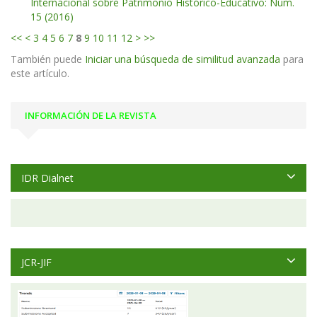
Internacional sobre Patrimonio Histórico-Educativo: Núm.
15 (2016)
<<
<
3
4
5
6
7
8
9
10
11
12
>
>>
También puede
Iniciar una búsqueda de similitud avanzada
para
este artículo.
INFORMACIÓN DE LA REVISTA
IDR Dialnet
JCR-JIF