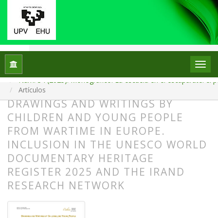
Inicio
Archivos
Núm. 34 (2025): Monográfico: La escuela en el escaparate: el p
Artículos
DRAWINGS AND WRITINGS BY
CHILDREN AND YOUNG PEOPLE
FROM WARTIME IN EUROPE.
INCLUSION IN THE UNESCO WORLD
DOCUMENTARY HERITAGE
REGISTER 2025 AND THE IRAND
RESEARCH NETWORK
##plugins.themes.bootstrap3.article.
##plugins.themes.bootstrap3.article.