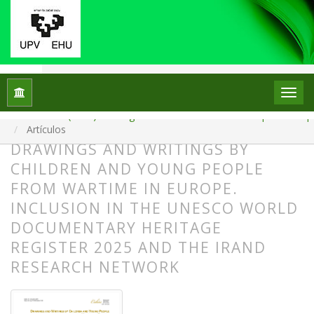
Inicio
Archivos
Núm. 34 (2025): Monográfico: La escuela en el escaparate: el p
Artículos
DRAWINGS AND WRITINGS BY
CHILDREN AND YOUNG PEOPLE
FROM WARTIME IN EUROPE.
INCLUSION IN THE UNESCO WORLD
DOCUMENTARY HERITAGE
REGISTER 2025 AND THE IRAND
RESEARCH NETWORK
##plugins.themes.bootstrap3.article.
##plugins.themes.bootstrap3.article.