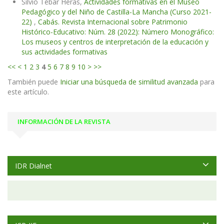
Silvio Tébar Heras,
Actividades formativas en el Museo
Pedagógico y del Niño de Castilla-La Mancha (Curso 2021-
22)
,
Cabás. Revista Internacional sobre Patrimonio
Histórico-Educativo: Núm. 28 (2022): Número Monográfico:
Los museos y centros de interpretación de la educación y
sus actividades formativas
<<
<
1
2
3
4
5
6
7
8
9
10
>
>>
También puede
Iniciar una búsqueda de similitud avanzada
para
este artículo.
INFORMACIÓN DE LA REVISTA
IDR Dialnet