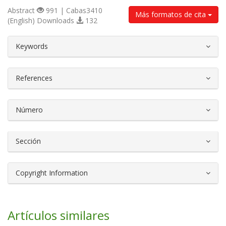
Abstract
991 | Cabas3410
Más formatos de cita
(English) Downloads
132
##plugins.themes.bootstrap3.article.d
Keywords
References
Número
Sección
Copyright Information
Artículos similares