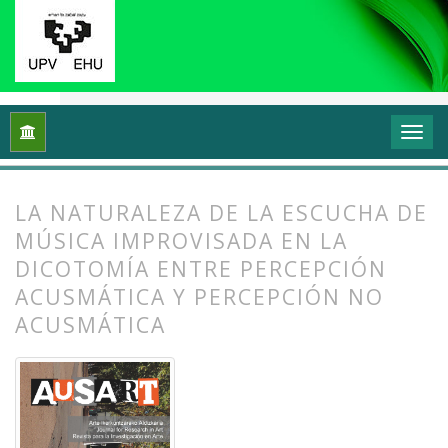
Inicio
Archivos
Vol. 2 Núm. 1 (2014): Transformar y sentir 
LA NATURALEZA DE LA ESCUCHA DE
MÚSICA IMPROVISADA EN LA
DICOTOMÍA ENTRE PERCEPCIÓN
ACUSMÁTICA Y PERCEPCIÓN NO
ACUSMÁTICA
##plugins.themes.bootstrap3.article.
##plugins.themes.bootstrap3.article.