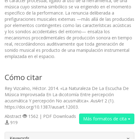
el carácter procesual, ligado al uso de la herramienta, de una
música cuyo sistema simbólico se va erigiendo en el momento
específico de la performance. La renuncia deliberada a
prefiguraciones musicales externas —más allá de las producidas
por elementos contingentes como las características acústicas
y los sonidos accidentales del entorno— ensalza los
mecanismos procedimentales de producción sonora en tiempo
real, recordándonos auditivamente que toda generación de
sonido musical es producto de una manipulación instrumental
emplazada en el espacio.
Cómo citar
Rey Vizcaíno, Héctor. 2014. «La Naturaleza De La Escucha De
Música Improvisada En La dicotomía Entre percepción
acusmática Y percepción No acusmática».
AusArt
2 (1).
https://doi.org/10.1387/ausart.12003.
Abstract
1562 | PDF Downloads
Más formatos de cita
919
##plugins.themes.bootstrap3.article.d
Keywords