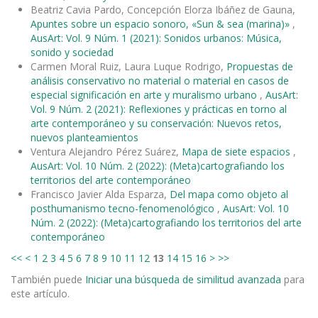
Beatriz Cavia Pardo, Concepción Elorza Ibáñez de Gauna,
Apuntes sobre un espacio sonoro, «Sun & sea (marina)»
,
AusArt: Vol. 9 Núm. 1 (2021): Sonidos urbanos: Música,
sonido y sociedad
Carmen Moral Ruiz, Laura Luque Rodrigo,
Propuestas de
análisis conservativo no material o material en casos de
especial significación en arte y muralismo urbano
,
AusArt:
Vol. 9 Núm. 2 (2021): Reflexiones y prácticas en torno al
arte contemporáneo y su conservación: Nuevos retos,
nuevos planteamientos
Ventura Alejandro Pérez Suárez,
Mapa de siete espacios
,
AusArt: Vol. 10 Núm. 2 (2022): (Meta)cartografiando los
territorios del arte contemporáneo
Francisco Javier Alda Esparza,
Del mapa como objeto al
posthumanismo tecno-fenomenológico
,
AusArt: Vol. 10
Núm. 2 (2022): (Meta)cartografiando los territorios del arte
contemporáneo
<<
<
1
2
3
4
5
6
7
8
9
10
11
12
13
14
15
16
>
>>
También puede
Iniciar una búsqueda de similitud avanzada
para
este artículo.