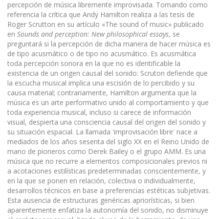
percepción de música libremente improvi­sada. Tomando como
referencia la crítica que Andy Hamilton realiza a las tesis de
Roger Scrutton en su artículo «The sound of music» publicado
en
Sounds and perception: New philosophical essays
, se
preguntará si la percepción de dicha manera de hacer música es
de tipo acusmático o de tipo no acusmático. Es acusmática
toda percepción sonora en la que no es identificable la
existencia de un origen causal del sonido: Scruton defiende que
la escucha musical implica una escisión de lo percibido y su
causa material; contrariamente, Hamilton argumenta que la
música es un arte performativo unido al comportamiento y que
toda experiencia musical, incluso si carece de información
visual, despierta una consciencia causal del origen del sonido y
su situación espacial. La llamada 'improvisación libre' nace a
mediados de los años sesenta del siglo XX en el Reino Unido de
mano de pioneros como Derek Bailey o el grupo AMM. Es una
música que no recurre a elementos composicionales previos ni
a acotaciones estilísticas predeterminadas conscientemente, y
en la que se ponen en relación, colectiva o individualmente,
desarrollos técnicos en base a preferencias estéticas subjetivas.
Esta ausencia de estructuras genéricas apriorísticas, si bien
aparentemente enfatiza la autono­mía del sonido, no disminuye