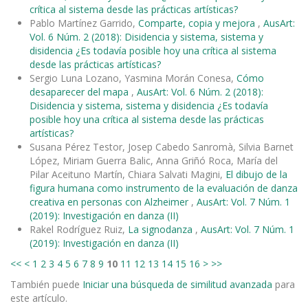
crítica al sistema desde las prácticas artísticas?
Pablo Martínez Garrido,
Comparte, copia y mejora
,
AusArt:
Vol. 6 Núm. 2 (2018): Disidencia y sistema, sistema y
disidencia ¿Es todavía posible hoy una crítica al sistema
desde las prácticas artísticas?
Sergio Luna Lozano, Yasmina Morán Conesa,
Cómo
desaparecer del mapa
,
AusArt: Vol. 6 Núm. 2 (2018):
Disidencia y sistema, sistema y disidencia ¿Es todavía
posible hoy una crítica al sistema desde las prácticas
artísticas?
Susana Pérez Testor, Josep Cabedo Sanromà, Silvia Barnet
López, Miriam Guerra Balic, Anna Griñó Roca, María del
Pilar Aceituno Martín, Chiara Salvati Magini,
El dibujo de la
figura humana como instrumento de la evaluación de danza
creativa en personas con Alzheimer
,
AusArt: Vol. 7 Núm. 1
(2019): Investigación en danza (II)
Rakel Rodríguez Ruiz,
La signodanza
,
AusArt: Vol. 7 Núm. 1
(2019): Investigación en danza (II)
<<
<
1
2
3
4
5
6
7
8
9
10
11
12
13
14
15
16
>
>>
También puede
Iniciar una búsqueda de similitud avanzada
para
este artículo.