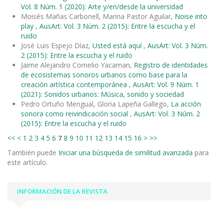
Vol. 8 Núm. 1 (2020): Arte y/en/desde la universidad
Moisés Mañas Carbonell, Marina Pastor Aguilar,
Noise into
play
,
AusArt: Vol. 3 Núm. 2 (2015): Entre la escucha y el
ruido
José Luis Espejo Díaz,
Usted está aquí
,
AusArt: Vol. 3 Núm.
2 (2015): Entre la escucha y el ruido
Jaime Alejandro Cornelio Yacaman,
Registro de identidades
de ecosistemas sonoros urbanos como base para la
creación artística contemporánea
,
AusArt: Vol. 9 Núm. 1
(2021): Sonidos urbanos: Música, sonido y sociedad
Pedro Ortuño Mengual, Gloria Lapeña Gallego,
La acción
sonora como reivindicación social
,
AusArt: Vol. 3 Núm. 2
(2015): Entre la escucha y el ruido
<<
<
1
2
3
4
5
6
7
8
9
10
11
12
13
14
15
16
>
>>
También puede
Iniciar una búsqueda de similitud avanzada
para
este artículo.
INFORMACIÓN DE LA REVISTA