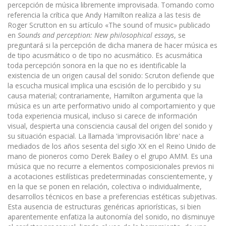
percepción de música libremente improvi­sada. Tomando como
referencia la crítica que Andy Hamilton realiza a las tesis de
Roger Scrutton en su artículo «The sound of music» publicado
en
Sounds and perception: New philosophical essays
, se
preguntará si la percepción de dicha manera de hacer música es
de tipo acusmático o de tipo no acusmático. Es acusmática
toda percepción sonora en la que no es identificable la
existencia de un origen causal del sonido: Scruton defiende que
la escucha musical implica una escisión de lo percibido y su
causa material; contrariamente, Hamilton argumenta que la
música es un arte performativo unido al comportamiento y que
toda experiencia musical, incluso si carece de información
visual, despierta una consciencia causal del origen del sonido y
su situación espacial. La llamada 'improvisación libre' nace a
mediados de los años sesenta del siglo XX en el Reino Unido de
mano de pioneros como Derek Bailey o el grupo AMM. Es una
música que no recurre a elementos composicionales previos ni
a acotaciones estilísticas predeterminadas conscientemente, y
en la que se ponen en relación, colectiva o individualmente,
desarrollos técnicos en base a preferencias estéticas subjetivas.
Esta ausencia de estructuras genéricas apriorísticas, si bien
aparentemente enfatiza la autono­mía del sonido, no disminuye