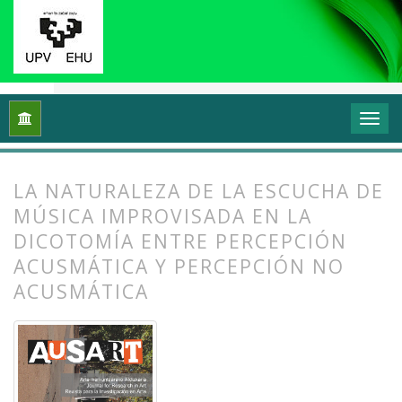
Inicio
Archivos
Vol. 2 Núm. 1 (2014): Transformar y sentir 
LA NATURALEZA DE LA ESCUCHA DE
MÚSICA IMPROVISADA EN LA
DICOTOMÍA ENTRE PERCEPCIÓN
ACUSMÁTICA Y PERCEPCIÓN NO
ACUSMÁTICA
##plugins.themes.bootstrap3.article.
##plugins.themes.bootstrap3.article.