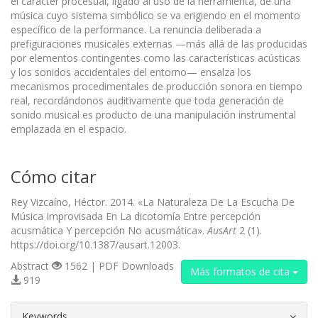
el carácter procesual, ligado al uso de la herramienta, de una
música cuyo sistema simbólico se va erigiendo en el momento
específico de la performance. La renuncia deliberada a
prefiguraciones musicales externas —más allá de las producidas
por elementos contingentes como las características acústicas
y los sonidos accidentales del entorno— ensalza los
mecanismos procedimentales de producción sonora en tiempo
real, recordándonos auditivamente que toda generación de
sonido musical es producto de una manipulación instrumental
emplazada en el espacio.
Cómo citar
Rey Vizcaíno, Héctor. 2014. «La Naturaleza De La Escucha De
Música Improvisada En La dicotomía Entre percepción
acusmática Y percepción No acusmática».
AusArt
2 (1).
https://doi.org/10.1387/ausart.12003.
Abstract
1562 | PDF Downloads
Más formatos de cita
919
##plugins.themes.bootstrap3.article.d
Keywords