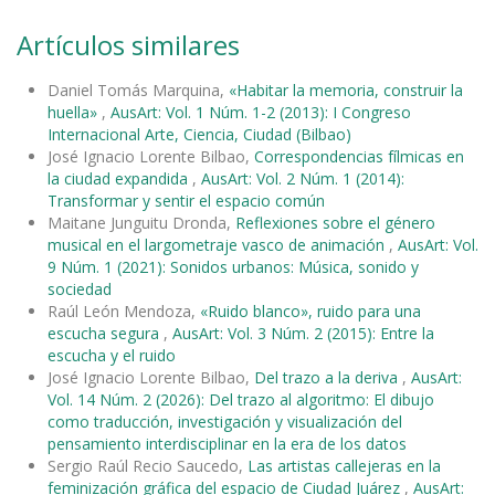
Artículos similares
Daniel Tomás Marquina,
«Habitar la memoria, construir la
huella»
,
AusArt: Vol. 1 Núm. 1-2 (2013): I Congreso
Internacional Arte, Ciencia, Ciudad (Bilbao)
José Ignacio Lorente Bilbao,
Correspondencias fílmicas en
la ciudad expandida
,
AusArt: Vol. 2 Núm. 1 (2014):
Transformar y sentir el espacio común
Maitane Junguitu Dronda,
Reflexiones sobre el género
musical en el largometraje vasco de animación
,
AusArt: Vol.
9 Núm. 1 (2021): Sonidos urbanos: Música, sonido y
sociedad
Raúl León Mendoza,
«Ruido blanco», ruido para una
escucha segura
,
AusArt: Vol. 3 Núm. 2 (2015): Entre la
escucha y el ruido
José Ignacio Lorente Bilbao,
Del trazo a la deriva
,
AusArt:
Vol. 14 Núm. 2 (2026): Del trazo al algoritmo: El dibujo
como traducción, investigación y visualización del
pensamiento interdisciplinar en la era de los datos
Sergio Raúl Recio Saucedo,
Las artistas callejeras en la
feminización gráfica del espacio de Ciudad Juárez
,
AusArt: