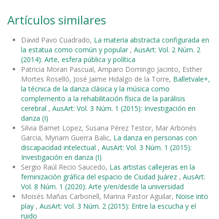
Artículos similares
David Pavo Cuadrado,
La materia abstracta configurada en
la estatua como común y popular
,
AusArt: Vol. 2 Núm. 2
(2014): Arte, esfera pública y política
Patricia Moran Pascual, Amparo Domingo Jacinto, Esther
Mortes Roselló, José Jaime Hidalgo de la Torre,
Balletvale+,
la técnica de la danza clásica y la música como
complemento a la rehabilitación física de la parálisis
cerebral
,
AusArt: Vol. 3 Núm. 1 (2015): Investigación en
danza (I)
Silvia Barnet Lopez, Susana Pérez Testor, Mar Arbonés
Garcia, Myriam Guerra Balic,
La danza en personas con
discapacidad intelectual
,
AusArt: Vol. 3 Núm. 1 (2015):
Investigación en danza (I)
Sergio Raúl Recio Saucedo,
Las artistas callejeras en la
feminización gráfica del espacio de Ciudad Juárez
,
AusArt:
Vol. 8 Núm. 1 (2020): Arte y/en/desde la universidad
Moisés Mañas Carbonell, Marina Pastor Aguilar,
Noise into
play
,
AusArt: Vol. 3 Núm. 2 (2015): Entre la escucha y el
ruido