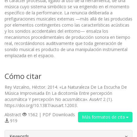
el carácter procesual, ligado al uso de la herramienta, de una
música cuyo sistema simbólico se va erigiendo en el momento
específico de la performance. La renuncia deliberada a
prefiguraciones musicales externas —más allá de las producidas
por elementos contingentes como las características acústicas
y los sonidos accidentales del entorno— ensalza los
mecanismos procedimentales de producción sonora en tiempo
real, recordándonos auditivamente que toda generación de
sonido musical es producto de una manipulación instrumental
emplazada en el espacio.
Cómo citar
Rey Vizcaíno, Héctor. 2014. «La Naturaleza De La Escucha De
Música Improvisada En La dicotomía Entre percepción
acusmática Y percepción No acusmática».
AusArt
2 (1).
https://doi.org/10.1387/ausart.12003.
Abstract
1562 | PDF Downloads
Más formatos de cita
919
##plugins.themes.bootstrap3.article.d
Keywords