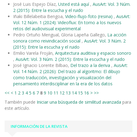
José Luis Espejo Díaz,
Usted está aquí
,
AusArt: Vol. 3 Núm.
2 (2015): Entre la escucha y el ruido
Iñaki Billelabeitia Bengoa,
Video-flujo-foto (resina)
,
AusArt:
Vol. 12 Núm. 1 (2024): Videoflux: En torno a los nuevos
retos del audiovisual experimental
Pedro Ortuño Mengual, Gloria Lapeña Gallego,
La acción
sonora como reivindicación social
,
AusArt: Vol. 3 Núm. 2
(2015): Entre la escucha y el ruido
Emilio Varela Froján,
Arquitectura auditiva y espacio sonoro
,
AusArt: Vol. 3 Núm. 2 (2015): Entre la escucha y el ruido
José Ignacio Lorente Bilbao,
Del trazo a la deriva
,
AusArt:
Vol. 14 Núm. 2 (2026): Del trazo al algoritmo: El dibujo
como traducción, investigación y visualización del
pensamiento interdisciplinar en la era de los datos
<<
<
1
2
3
4
5
6
7
8
9
10
11
12
13
14
15
16
>
>>
También puede
Iniciar una búsqueda de similitud avanzada
para
este artículo.
INFORMACIÓN DE LA REVISTA