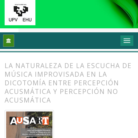
Inicio
Archivos
Vol. 2 Núm. 1 (2014): Transformar y sentir 
LA NATURALEZA DE LA ESCUCHA DE
MÚSICA IMPROVISADA EN LA
DICOTOMÍA ENTRE PERCEPCIÓN
ACUSMÁTICA Y PERCEPCIÓN NO
ACUSMÁTICA
##plugins.themes.bootstrap3.article.
##plugins.themes.bootstrap3.article.