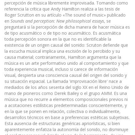
percepción de música libremente improvi­sada. Tomando como
referencia la crítica que Andy Hamilton realiza a las tesis de
Roger Scrutton en su artículo «The sound of music» publicado
en
Sounds and perception: New philosophical essays
, se
preguntará si la percepción de dicha manera de hacer música es
de tipo acusmático o de tipo no acusmático. Es acusmática
toda percepción sonora en la que no es identificable la
existencia de un origen causal del sonido: Scruton defiende que
la escucha musical implica una escisión de lo percibido y su
causa material; contrariamente, Hamilton argumenta que la
música es un arte performativo unido al comportamiento y que
toda experiencia musical, incluso si carece de información
visual, despierta una consciencia causal del origen del sonido y
su situación espacial. La llamada 'improvisación libre' nace a
mediados de los años sesenta del siglo XX en el Reino Unido de
mano de pioneros como Derek Bailey o el grupo AMM. Es una
música que no recurre a elementos composicionales previos ni
a acotaciones estilísticas predeterminadas conscientemente, y
en la que se ponen en relación, colectiva o individualmente,
desarrollos técnicos en base a preferencias estéticas subjetivas.
Esta ausencia de estructuras genéricas apriorísticas, si bien
aparentemente enfatiza la autono­mía del sonido, no disminuye