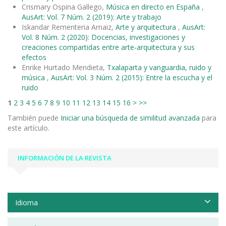
Crismary Ospina Gallego,
Música en directo en España
,
AusArt: Vol. 7 Núm. 2 (2019): Arte y trabajo
Iskandar Rementeria Arnaiz,
Arte y arquitectura
,
AusArt:
Vol. 8 Núm. 2 (2020): Docencias, investigaciones y
creaciones compartidas entre arte-arquitectura y sus
efectos
Enrike Hurtado Mendieta,
Txalaparta y vanguardia, ruido y
música
,
AusArt: Vol. 3 Núm. 2 (2015): Entre la escucha y el
ruido
1
2
3
4
5
6
7
8
9
10
11
12
13
14
15
16
>
>>
También puede
Iniciar una búsqueda de similitud avanzada
para
este artículo.
INFORMACIÓN DE LA REVISTA
Idioma