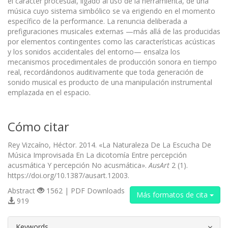
el carácter procesual, ligado al uso de la herramienta, de una
música cuyo sistema simbólico se va erigiendo en el momento
específico de la performance. La renuncia deliberada a
prefiguraciones musicales externas —más allá de las producidas
por elementos contingentes como las características acústicas
y los sonidos accidentales del entorno— ensalza los
mecanismos procedimentales de producción sonora en tiempo
real, recordándonos auditivamente que toda generación de
sonido musical es producto de una manipulación instrumental
emplazada en el espacio.
Cómo citar
Rey Vizcaíno, Héctor. 2014. «La Naturaleza De La Escucha De
Música Improvisada En La dicotomía Entre percepción
acusmática Y percepción No acusmática».
AusArt
2 (1).
https://doi.org/10.1387/ausart.12003.
Abstract
1562 | PDF Downloads
Más formatos de cita
919
##plugins.themes.bootstrap3.article.d
Keywords