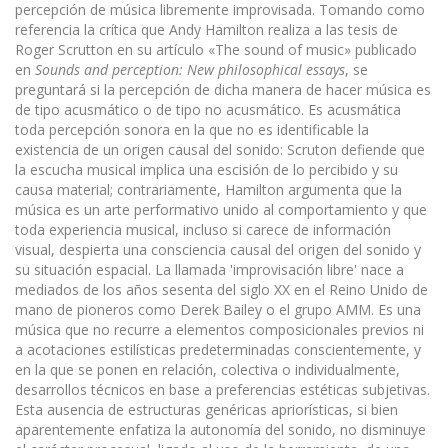
percepción de música libremente improvi­sada. Tomando como
referencia la crítica que Andy Hamilton realiza a las tesis de
Roger Scrutton en su artículo «The sound of music» publicado
en
Sounds and perception: New philosophical essays
, se
preguntará si la percepción de dicha manera de hacer música es
de tipo acusmático o de tipo no acusmático. Es acusmática
toda percepción sonora en la que no es identificable la
existencia de un origen causal del sonido: Scruton defiende que
la escucha musical implica una escisión de lo percibido y su
causa material; contrariamente, Hamilton argumenta que la
música es un arte performativo unido al comportamiento y que
toda experiencia musical, incluso si carece de información
visual, despierta una consciencia causal del origen del sonido y
su situación espacial. La llamada 'improvisación libre' nace a
mediados de los años sesenta del siglo XX en el Reino Unido de
mano de pioneros como Derek Bailey o el grupo AMM. Es una
música que no recurre a elementos composicionales previos ni
a acotaciones estilísticas predeterminadas conscientemente, y
en la que se ponen en relación, colectiva o individualmente,
desarrollos técnicos en base a preferencias estéticas subjetivas.
Esta ausencia de estructuras genéricas apriorísticas, si bien
aparentemente enfatiza la autono­mía del sonido, no disminuye