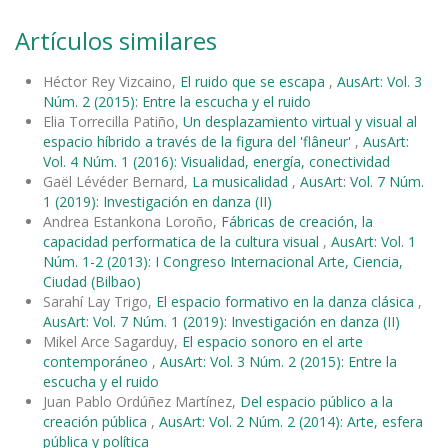
Artículos similares
Héctor Rey Vizcaino,
El ruido que se escapa
,
AusArt: Vol. 3
Núm. 2 (2015): Entre la escucha y el ruido
Elia Torrecilla Patiño,
Un desplazamiento virtual y visual al
espacio híbrido a través de la figura del 'flâneur'
,
AusArt:
Vol. 4 Núm. 1 (2016): Visualidad, energía, conectividad
Gaël Lévéder Bernard,
La musicalidad
,
AusArt: Vol. 7 Núm.
1 (2019): Investigación en danza (II)
Andrea Estankona Loroño,
Fábricas de creación, la
capacidad performatica de la cultura visual
,
AusArt: Vol. 1
Núm. 1-2 (2013): I Congreso Internacional Arte, Ciencia,
Ciudad (Bilbao)
Sarahí Lay Trigo,
El espacio formativo en la danza clásica
,
AusArt: Vol. 7 Núm. 1 (2019): Investigación en danza (II)
Mikel Arce Sagarduy,
El espacio sonoro en el arte
contemporáneo
,
AusArt: Vol. 3 Núm. 2 (2015): Entre la
escucha y el ruido
Juan Pablo Ordúñez Martínez,
Del espacio público a la
creación pública
,
AusArt: Vol. 2 Núm. 2 (2014): Arte, esfera
pública y política