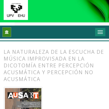
Inicio
Archivos
Vol. 2 Núm. 1 (2014): Transformar y sentir 
LA NATURALEZA DE LA ESCUCHA DE
MÚSICA IMPROVISADA EN LA
DICOTOMÍA ENTRE PERCEPCIÓN
ACUSMÁTICA Y PERCEPCIÓN NO
ACUSMÁTICA
##plugins.themes.bootstrap3.article.
##plugins.themes.bootstrap3.article.