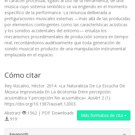
el carácter procesual, ligado al uso de la herramienta, de una
música cuyo sistema simbólico se va erigiendo en el momento
específico de la performance. La renuncia deliberada a
prefiguraciones musicales externas —más allá de las producidas
por elementos contingentes como las características acústicas
y los sonidos accidentales del entorno— ensalza los
mecanismos procedimentales de producción sonora en tiempo
real, recordándonos auditivamente que toda generación de
sonido musical es producto de una manipulación instrumental
emplazada en el espacio.
Cómo citar
Rey Vizcaíno, Héctor. 2014. «La Naturaleza De La Escucha De
Música Improvisada En La dicotomía Entre percepción
acusmática Y percepción No acusmática».
AusArt
2 (1).
https://doi.org/10.1387/ausart.12003.
Abstract
1562 | PDF Downloads
Más formatos de cita
919
##plugins.themes.bootstrap3.article.d
Keywords