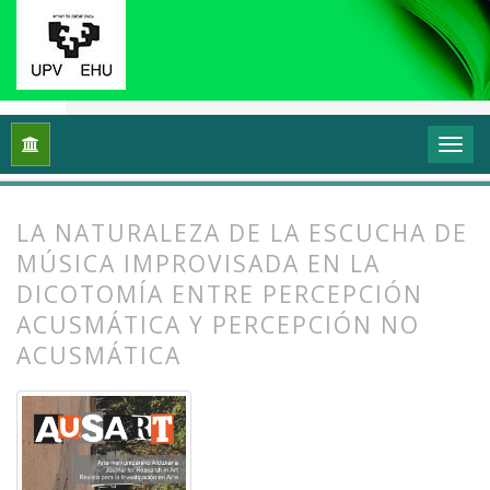
Inicio
Archivos
Vol. 2 Núm. 1 (2014): Transformar y sentir 
LA NATURALEZA DE LA ESCUCHA DE
MÚSICA IMPROVISADA EN LA
DICOTOMÍA ENTRE PERCEPCIÓN
ACUSMÁTICA Y PERCEPCIÓN NO
ACUSMÁTICA
##plugins.themes.bootstrap3.article.
##plugins.themes.bootstrap3.article.