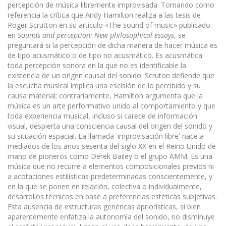
percepción de música libremente improvi­sada. Tomando como
referencia la crítica que Andy Hamilton realiza a las tesis de
Roger Scrutton en su artículo «The sound of music» publicado
en
Sounds and perception: New philosophical essays
, se
preguntará si la percepción de dicha manera de hacer música es
de tipo acusmático o de tipo no acusmático. Es acusmática
toda percepción sonora en la que no es identificable la
existencia de un origen causal del sonido: Scruton defiende que
la escucha musical implica una escisión de lo percibido y su
causa material; contrariamente, Hamilton argumenta que la
música es un arte performativo unido al comportamiento y que
toda experiencia musical, incluso si carece de información
visual, despierta una consciencia causal del origen del sonido y
su situación espacial. La llamada 'improvisación libre' nace a
mediados de los años sesenta del siglo XX en el Reino Unido de
mano de pioneros como Derek Bailey o el grupo AMM. Es una
música que no recurre a elementos composicionales previos ni
a acotaciones estilísticas predeterminadas conscientemente, y
en la que se ponen en relación, colectiva o individualmente,
desarrollos técnicos en base a preferencias estéticas subjetivas.
Esta ausencia de estructuras genéricas apriorísticas, si bien
aparentemente enfatiza la autono­mía del sonido, no disminuye