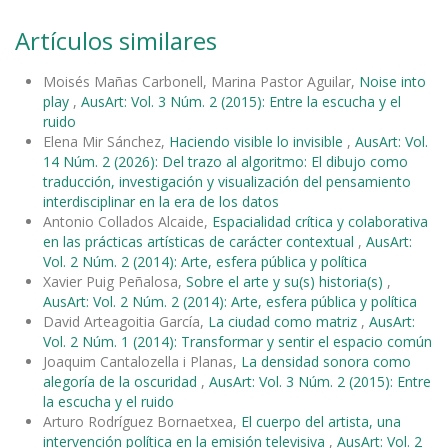
Artículos similares
Moisés Mañas Carbonell, Marina Pastor Aguilar,
Noise into
play
,
AusArt: Vol. 3 Núm. 2 (2015): Entre la escucha y el
ruido
Elena Mir Sánchez,
Haciendo visible lo invisible
,
AusArt: Vol.
14 Núm. 2 (2026): Del trazo al algoritmo: El dibujo como
traducción, investigación y visualización del pensamiento
interdisciplinar en la era de los datos
Antonio Collados Alcaide,
Espacialidad crítica y colaborativa
en las prácticas artísticas de carácter contextual
,
AusArt:
Vol. 2 Núm. 2 (2014): Arte, esfera pública y política
Xavier Puig Peñalosa,
Sobre el arte y su(s) historia(s)
,
AusArt: Vol. 2 Núm. 2 (2014): Arte, esfera pública y política
David Arteagoitia García,
La ciudad como matriz
,
AusArt:
Vol. 2 Núm. 1 (2014): Transformar y sentir el espacio común
Joaquim Cantalozella i Planas,
La densidad sonora como
alegoría de la oscuridad
,
AusArt: Vol. 3 Núm. 2 (2015): Entre
la escucha y el ruido
Arturo Rodríguez Bornaetxea,
El cuerpo del artista, una
intervención política en la emisión televisiva
,
AusArt: Vol. 2