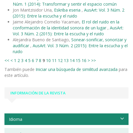
Núm. 1 (2014): Transformar y sentir el espacio común
Jon Mantzisidor Uria,
Eskriba eseria
,
AusArt: Vol. 3 Núm. 2
(2015): Entre la escucha y el ruido
Jaime Alejandro Cornelio Yacaman,
El rol del ruido en la
conformación de la identidad sonora de un lugar
,
AusArt:
Vol. 3 Núm. 2 (2015): Entre la escucha y el ruido
Alejandra Bueno de Santiago,
Sonear-sonificar, sonorizar y
audificar
,
AusArt: Vol. 3 Núm. 2 (2015): Entre la escucha y el
ruido
<<
<
1
2
3
4
5
6
7
8
9
10
11
12
13
14
15
16
>
>>
También puede
Iniciar una búsqueda de similitud avanzada
para
este artículo.
INFORMACIÓN DE LA REVISTA
Idioma