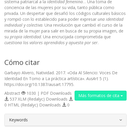
sistema patriarcal a la
identidad femenina
… Una toma de
conciencia de las mujeres por su vida, tanto pública como
privada. Un despertar que desafió los códigos culturales básicos
y rompió con lo establecido para poder expresar
una identidad
individual y colectiva
. Una revolución que cambió el curso de la
mirada de la mujer para salir en busca de su propia imagen, de
su
propia identidad
. Una encrucijada comprometida que
cuestiona los valores aprendidos y apuesta por ser
.
Cómo citar
Garbayo Alvero, Natividad. 2017. «Oda Al Silencio: Voces De
Identidad En Torno a La práctica artística».
AusArt
5 (1).
https://doi.org/10.1387/ausart.17795.
Abstract
1030 | PDF Downloads
Más formatos de cita
537 XLM (Redalyc) Downloads
0 HTML (Redalyc) Downloads
0
##plugins.themes.bootstrap3.article.d
Keywords