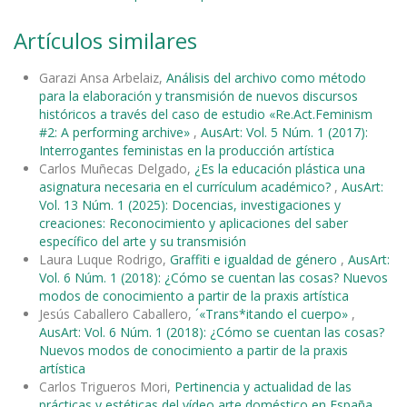
Artículos similares
Garazi Ansa Arbelaiz,
Análisis del archivo como método
para la elaboración y transmisión de nuevos discursos
históricos a través del caso de estudio «Re.Act.Feminism
#2: A performing archive»
,
AusArt: Vol. 5 Núm. 1 (2017):
Interrogantes feministas en la producción artística
Carlos Muñecas Delgado,
¿Es la educación plástica una
asignatura necesaria en el currículum académico?
,
AusArt:
Vol. 13 Núm. 1 (2025): Docencias, investigaciones y
creaciones: Reconocimiento y aplicaciones del saber
específico del arte y su transmisión
Laura Luque Rodrigo,
Graffiti e igualdad de género
,
AusArt:
Vol. 6 Núm. 1 (2018): ¿Cómo se cuentan las cosas? Nuevos
modos de conocimiento a partir de la praxis artística
Jesús Caballero Caballero,
´«Trans*itando el cuerpo»
,
AusArt: Vol. 6 Núm. 1 (2018): ¿Cómo se cuentan las cosas?
Nuevos modos de conocimiento a partir de la praxis
artística
Carlos Trigueros Mori,
Pertinencia y actualidad de las
prácticas y estéticas del vídeo arte doméstico en España
,