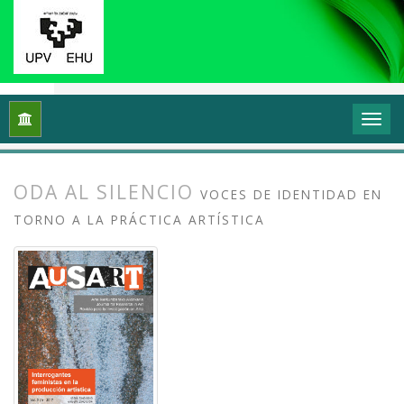
Inicio
Archivos
Vol. 5 Núm. 1 (2017): Interrogantes feminista
ODA AL SILENCIO
VOCES DE IDENTIDAD EN
TORNO A LA PRÁCTICA ARTÍSTICA
##plugins.themes.bootstrap3.article.
##plugins.themes.bootstrap3.article.