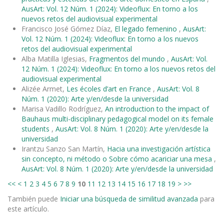
AusArt: Vol. 12 Núm. 1 (2024): Videoflux: En torno a los
nuevos retos del audiovisual experimental
Francisco José Gómez Díaz,
El legado femenino
,
AusArt:
Vol. 12 Núm. 1 (2024): Videoflux: En torno a los nuevos
retos del audiovisual experimental
Alba Matilla Iglesias,
Fragmentos del mundo
,
AusArt: Vol.
12 Núm. 1 (2024): Videoflux: En torno a los nuevos retos del
audiovisual experimental
Alizée Armet,
Les écoles d’art en France
,
AusArt: Vol. 8
Núm. 1 (2020): Arte y/en/desde la universidad
Marisa Vadillo Rodríguez,
An introduction to the impact of
Bauhaus multi-disciplinary pedagogical model on its female
students
,
AusArt: Vol. 8 Núm. 1 (2020): Arte y/en/desde la
universidad
Irantzu Sanzo San Martín,
Hacia una investigación artística
sin concepto, ni método o Sobre cómo acariciar una mesa
,
AusArt: Vol. 8 Núm. 1 (2020): Arte y/en/desde la universidad
<<
<
1
2
3
4
5
6
7
8
9
10
11
12
13
14
15
16
17
18
19
>
>>
También puede
Iniciar una búsqueda de similitud avanzada
para
este artículo.