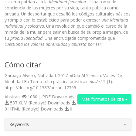
sistema patriarcal a la
identidad femenina
… Una toma de
conciencia de las mujeres por su vida, tanto pública como
privada. Un despertar que desafió los códigos culturales básicos
y rompió con lo establecido para poder expresar
una identidad
individual y colectiva
. Una revolución que cambió el curso de la
mirada de la mujer para salir en busca de su propia imagen, de
su
propia identidad
. Una encrucijada comprometida que
cuestiona los valores aprendidos y apuesta por ser
.
Cómo citar
Garbayo Alvero, Natividad. 2017. «Oda Al Silencio: Voces De
Identidad En Torno a La práctica artística».
AusArt
5 (1).
https://doi.org/10.1387/ausart.17795.
Abstract
1030 | PDF Downloads
Más formatos de cita
537 XLM (Redalyc) Downloads
0 HTML (Redalyc) Downloads
0
##plugins.themes.bootstrap3.article.d
Keywords