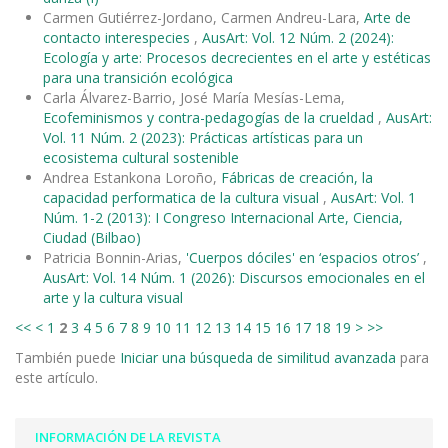
Carmen Gutiérrez-Jordano, Carmen Andreu-Lara,
Arte de
contacto interespecies
,
AusArt: Vol. 12 Núm. 2 (2024):
Ecología y arte: Procesos decrecientes en el arte y estéticas
para una transición ecológica
Carla Álvarez-Barrio, José María Mesías-Lema,
Ecofeminismos y contra-pedagogías de la crueldad
,
AusArt:
Vol. 11 Núm. 2 (2023): Prácticas artísticas para un
ecosistema cultural sostenible
Andrea Estankona Loroño,
Fábricas de creación, la
capacidad performatica de la cultura visual
,
AusArt: Vol. 1
Núm. 1-2 (2013): I Congreso Internacional Arte, Ciencia,
Ciudad (Bilbao)
Patricia Bonnin-Arias,
'Cuerpos dóciles' en ‘espacios otros’
,
AusArt: Vol. 14 Núm. 1 (2026): Discursos emocionales en el
arte y la cultura visual
<<
<
1
2
3
4
5
6
7
8
9
10
11
12
13
14
15
16
17
18
19
>
>>
También puede
Iniciar una búsqueda de similitud avanzada
para
este artículo.
INFORMACIÓN DE LA REVISTA