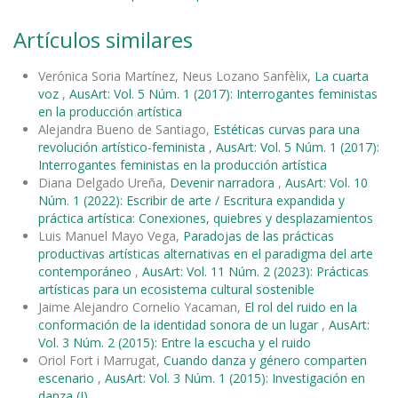
Artículos similares
Verónica Soria Martínez, Neus Lozano Sanfèlix,
La cuarta
voz
,
AusArt: Vol. 5 Núm. 1 (2017): Interrogantes feministas
en la producción artística
Alejandra Bueno de Santiago,
Estéticas curvas para una
revolución artístico-feminista
,
AusArt: Vol. 5 Núm. 1 (2017):
Interrogantes feministas en la producción artística
Diana Delgado Ureña,
Devenir narradora
,
AusArt: Vol. 10
Núm. 1 (2022): Escribir de arte / Escritura expandida y
práctica artística: Conexiones, quiebres y desplazamientos
Luis Manuel Mayo Vega,
Paradojas de las prácticas
productivas artísticas alternativas en el paradigma del arte
contemporáneo
,
AusArt: Vol. 11 Núm. 2 (2023): Prácticas
artísticas para un ecosistema cultural sostenible
Jaime Alejandro Cornelio Yacaman,
El rol del ruido en la
conformación de la identidad sonora de un lugar
,
AusArt:
Vol. 3 Núm. 2 (2015): Entre la escucha y el ruido
Oriol Fort i Marrugat,
Cuando danza y género comparten
escenario
,
AusArt: Vol. 3 Núm. 1 (2015): Investigación en
danza (I)