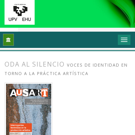
Inicio
Archivos
Vol. 5 Núm. 1 (2017): Interrogantes feminista
ODA AL SILENCIO
VOCES DE IDENTIDAD EN
TORNO A LA PRÁCTICA ARTÍSTICA
##plugins.themes.bootstrap3.article.
##plugins.themes.bootstrap3.article.