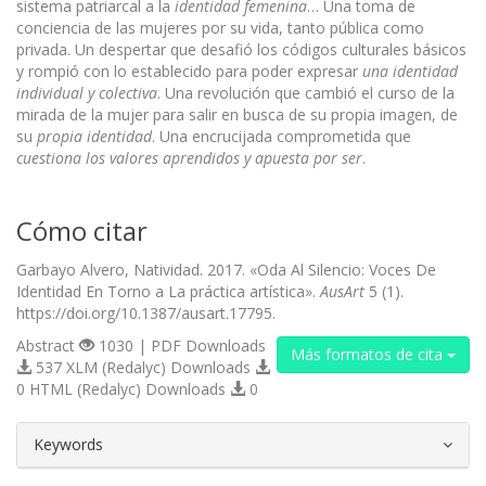
sistema patriarcal a la
identidad femenina
… Una toma de
conciencia de las mujeres por su vida, tanto pública como
privada. Un despertar que desafió los códigos culturales básicos
y rompió con lo establecido para poder expresar
una identidad
individual y colectiva
. Una revolución que cambió el curso de la
mirada de la mujer para salir en busca de su propia imagen, de
su
propia identidad
. Una encrucijada comprometida que
cuestiona los valores aprendidos y apuesta por ser
.
Cómo citar
Garbayo Alvero, Natividad. 2017. «Oda Al Silencio: Voces De
Identidad En Torno a La práctica artística».
AusArt
5 (1).
https://doi.org/10.1387/ausart.17795.
Abstract
1030 | PDF Downloads
Más formatos de cita
537 XLM (Redalyc) Downloads
0 HTML (Redalyc) Downloads
0
##plugins.themes.bootstrap3.article.d
Keywords