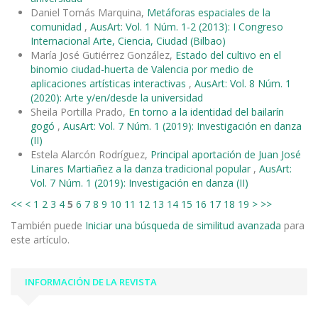
Daniel Tomás Marquina,
Metáforas espaciales de la
comunidad
,
AusArt: Vol. 1 Núm. 1-2 (2013): I Congreso
Internacional Arte, Ciencia, Ciudad (Bilbao)
María José Gutiérrez González,
Estado del cultivo en el
binomio ciudad-huerta de Valencia por medio de
aplicaciones artísticas interactivas
,
AusArt: Vol. 8 Núm. 1
(2020): Arte y/en/desde la universidad
Sheila Portilla Prado,
En torno a la identidad del bailarín
gogó
,
AusArt: Vol. 7 Núm. 1 (2019): Investigación en danza
(II)
Estela Alarcón Rodríguez,
Principal aportación de Juan José
Linares Martiañez a la danza tradicional popular
,
AusArt:
Vol. 7 Núm. 1 (2019): Investigación en danza (II)
<<
<
1
2
3
4
5
6
7
8
9
10
11
12
13
14
15
16
17
18
19
>
>>
También puede
Iniciar una búsqueda de similitud avanzada
para
este artículo.
INFORMACIÓN DE LA REVISTA