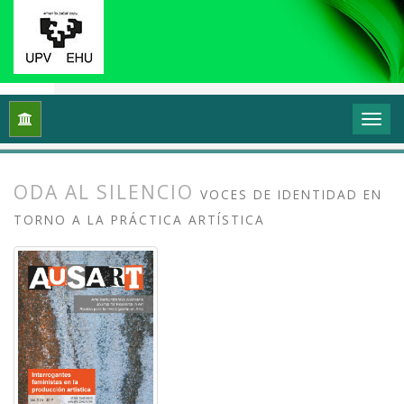
Inicio
Archivos
Vol. 5 Núm. 1 (2017): Interrogantes feminista
ODA AL SILENCIO
VOCES DE IDENTIDAD EN
TORNO A LA PRÁCTICA ARTÍSTICA
##plugins.themes.bootstrap3.article.
##plugins.themes.bootstrap3.article.