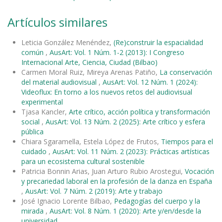
Artículos similares
Leticia González Menéndez,
(Re)construir la espacialidad
común
,
AusArt: Vol. 1 Núm. 1-2 (2013): I Congreso
Internacional Arte, Ciencia, Ciudad (Bilbao)
Carmen Moral Ruiz, Mireya Arenas Patiño,
La conservación
del material audiovisual
,
AusArt: Vol. 12 Núm. 1 (2024):
Videoflux: En torno a los nuevos retos del audiovisual
experimental
Tjasa Kancler,
Arte crítico, acción política y transformación
social
,
AusArt: Vol. 13 Núm. 2 (2025): Arte crítico y esfera
pública
Chiara Sgaramella, Estela López de Frutos,
Tiempos para el
cuidado
,
AusArt: Vol. 11 Núm. 2 (2023): Prácticas artísticas
para un ecosistema cultural sostenible
Patricia Bonnin Arias, Juan Arturo Rubio Arostegui,
Vocación
y precariedad laboral en la profesión de la danza en España
,
AusArt: Vol. 7 Núm. 2 (2019): Arte y trabajo
José Ignacio Lorente Bilbao,
Pedagogías del cuerpo y la
mirada
,
AusArt: Vol. 8 Núm. 1 (2020): Arte y/en/desde la
universidad