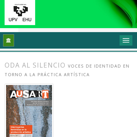
Inicio
Archivos
Vol. 5 Núm. 1 (2017): Interrogantes feminista
ODA AL SILENCIO
VOCES DE IDENTIDAD EN
TORNO A LA PRÁCTICA ARTÍSTICA
##plugins.themes.bootstrap3.article.
##plugins.themes.bootstrap3.article.