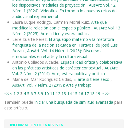
los dispositivos mediales de proyección
,
AusArt: Vol. 12
Núm. 1 (2024): Videoflux: En torno a los nuevos retos del
audiovisual experimental
Laura Luque Rodrigo, Carmen Moral Ruiz,
Arte que
modifica la relación con el espacio público
,
AusArt: Vol. 13
Núm. 2 (2025): Arte crítico y esfera pública
Leire Ituarte Pérez,
El arquetipo materno y la metáfora
franquista de la nación sexuada en 'Furtivos' de José Luis
Borau
,
AusArt: Vol. 14 Núm. 1 (2026): Discursos
emocionales en el arte y la cultura visual
Antonio Collados Alcaide,
Espacialidad crítica y colaborativa
en las prácticas artísticas de carácter contextual
,
AusArt:
Vol. 2 Núm. 2 (2014): Arte, esfera pública y política
María del Mar Rodríguez Caldas,
El arte sí tiene sexo
,
AusArt: Vol. 7 Núm. 2 (2019): Arte y trabajo
<<
<
1
2
3
4
5
6
7
8
9
10
11
12
13
14
15
16
17
18
19
>
>>
También puede
Iniciar una búsqueda de similitud avanzada
para
este artículo.
INFORMACIÓN DE LA REVISTA