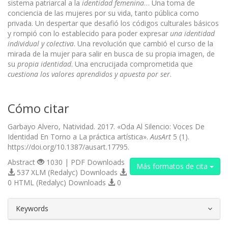
sistema patriarcal a la
identidad femenina
… Una toma de
conciencia de las mujeres por su vida, tanto pública como
privada. Un despertar que desafió los códigos culturales básicos
y rompió con lo establecido para poder expresar
una identidad
individual y colectiva
. Una revolución que cambió el curso de la
mirada de la mujer para salir en busca de su propia imagen, de
su
propia identidad
. Una encrucijada comprometida que
cuestiona los valores aprendidos y apuesta por ser
.
Cómo citar
Garbayo Alvero, Natividad. 2017. «Oda Al Silencio: Voces De
Identidad En Torno a La práctica artística».
AusArt
5 (1).
https://doi.org/10.1387/ausart.17795.
Abstract
1030 | PDF Downloads
Más formatos de cita
537 XLM (Redalyc) Downloads
0 HTML (Redalyc) Downloads
0
##plugins.themes.bootstrap3.article.d
Keywords