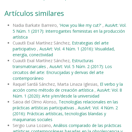
Artículos similares
Nadia Barkate Barreiro,
'How you like my cut?'
,
AusArt: Vol.
5 Núm. 1 (2017): Interrogantes feministas en la producción
artística
Cuautli Exal Martínez Sánchez,
Estrategias del arte
participativo
,
AusArt: Vol. 4 Núm. 1 (2016): Visualidad,
energía, conectividad
Cuautli Exal Martínez Sánchez,
Estructuras
transmatriarcales
,
AusArt: Vol. 5 Núm. 2 (2017): Los
circuitos del arte: Encrucijadas y derivas del arte
contemporáneo
Raquel Sardá Sánchez, Marta Linaza Iglesias,
El verbo y la
acción como método de creación artística
,
AusArt: Vol. 8
Núm. 1 (2020): Arte y/en/desde la universidad
Saioa del Olmo Alonso,
Tecnologías relacionales en las
prácticas artísticas participativas
,
AusArt: Vol. 4 Núm. 2
(2016): Prácticas artísticas, tecnologías blandas y
maquinarias sociales
Sergio Luna Lozano,
Análisis comparado de las prácticas
artísticas contemporáneas basadas en la obsolescencia y