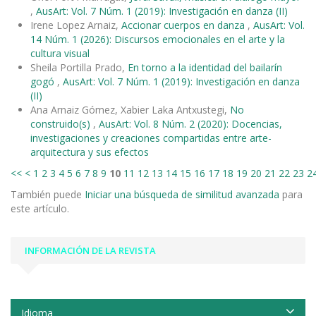
,
AusArt: Vol. 7 Núm. 1 (2019): Investigación en danza (II)
Irene Lopez Arnaiz,
Accionar cuerpos en danza
,
AusArt: Vol.
14 Núm. 1 (2026): Discursos emocionales en el arte y la
cultura visual
Sheila Portilla Prado,
En torno a la identidad del bailarín
gogó
,
AusArt: Vol. 7 Núm. 1 (2019): Investigación en danza
(II)
Ana Arnaiz Gómez, Xabier Laka Antxustegi,
No
construido(s)
,
AusArt: Vol. 8 Núm. 2 (2020): Docencias,
investigaciones y creaciones compartidas entre arte-
arquitectura y sus efectos
<<
<
1
2
3
4
5
6
7
8
9
10
11
12
13
14
15
16
17
18
19
20
21
22
23
2
También puede
Iniciar una búsqueda de similitud avanzada
para
este artículo.
INFORMACIÓN DE LA REVISTA
Idioma