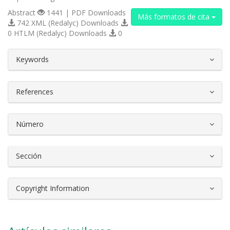
Abstract
1441 | PDF Downloads
Más formatos de cita
742 XML (Redalyc) Downloads
0 HTLM (Redalyc) Downloads
0
##plugins.themes.bootstrap3.article.d
Keywords
References
Número
Sección
Copyright Information