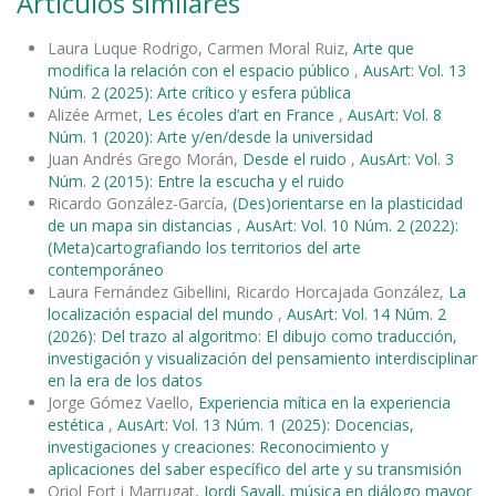
Artículos similares
Laura Luque Rodrigo, Carmen Moral Ruiz,
Arte que
modifica la relación con el espacio público
,
AusArt: Vol. 13
Núm. 2 (2025): Arte crítico y esfera pública
Alizée Armet,
Les écoles d’art en France
,
AusArt: Vol. 8
Núm. 1 (2020): Arte y/en/desde la universidad
Juan Andrés Grego Morán,
Desde el ruido
,
AusArt: Vol. 3
Núm. 2 (2015): Entre la escucha y el ruido
Ricardo González-García,
(Des)orientarse en la plasticidad
de un mapa sin distancias
,
AusArt: Vol. 10 Núm. 2 (2022):
(Meta)cartografiando los territorios del arte
contemporáneo
Laura Fernández Gibellini, Ricardo Horcajada González,
La
localización espacial del mundo
,
AusArt: Vol. 14 Núm. 2
(2026): Del trazo al algoritmo: El dibujo como traducción,
investigación y visualización del pensamiento interdisciplinar
en la era de los datos
Jorge Gómez Vaello,
Experiencia mítica en la experiencia
estética
,
AusArt: Vol. 13 Núm. 1 (2025): Docencias,
investigaciones y creaciones: Reconocimiento y
aplicaciones del saber específico del arte y su transmisión
Oriol Fort i Marrugat,
Jordi Savall, música en diálogo mayor