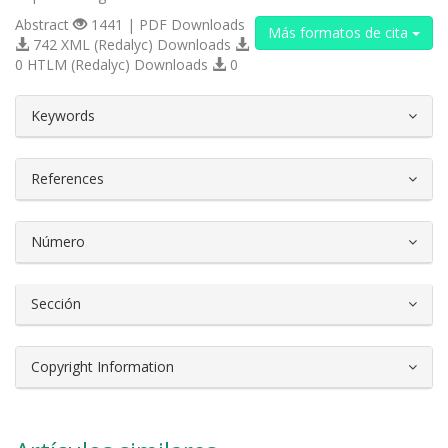
Abstract
1441 | PDF Downloads
Más formatos de cita
742 XML (Redalyc) Downloads
0 HTLM (Redalyc) Downloads
0
##plugins.themes.bootstrap3.article.d
Keywords
References
Número
Sección
Copyright Information