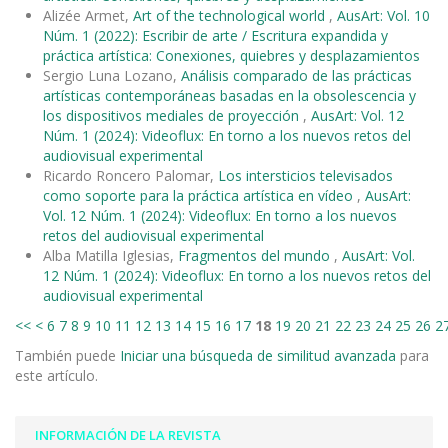
Alizée Armet,
Art of the technological world
,
AusArt: Vol. 10
Núm. 1 (2022): Escribir de arte / Escritura expandida y
práctica artística: Conexiones, quiebres y desplazamientos
Sergio Luna Lozano,
Análisis comparado de las prácticas
artísticas contemporáneas basadas en la obsolescencia y
los dispositivos mediales de proyección
,
AusArt: Vol. 12
Núm. 1 (2024): Videoflux: En torno a los nuevos retos del
audiovisual experimental
Ricardo Roncero Palomar,
Los intersticios televisados
como soporte para la práctica artística en vídeo
,
AusArt:
Vol. 12 Núm. 1 (2024): Videoflux: En torno a los nuevos
retos del audiovisual experimental
Alba Matilla Iglesias,
Fragmentos del mundo
,
AusArt: Vol.
12 Núm. 1 (2024): Videoflux: En torno a los nuevos retos del
audiovisual experimental
<<
<
6
7
8
9
10
11
12
13
14
15
16
17
18
19
20
21
22
23
24
25
26
2
También puede
Iniciar una búsqueda de similitud avanzada
para
este artículo.
INFORMACIÓN DE LA REVISTA