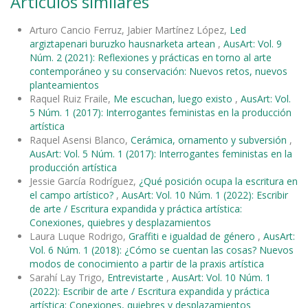
Artículos similares
Arturo Cancio Ferruz, Jabier Martínez López,
Led
argiztapenari buruzko hausnarketa artean
,
AusArt: Vol. 9
Núm. 2 (2021): Reflexiones y prácticas en torno al arte
contemporáneo y su conservación: Nuevos retos, nuevos
planteamientos
Raquel Ruiz Fraile,
Me escuchan, luego existo
,
AusArt: Vol.
5 Núm. 1 (2017): Interrogantes feministas en la producción
artística
Raquel Asensi Blanco,
Cerámica, ornamento y subversión
,
AusArt: Vol. 5 Núm. 1 (2017): Interrogantes feministas en la
producción artística
Jessie García Rodríguez,
¿Qué posición ocupa la escritura en
el campo artístico?
,
AusArt: Vol. 10 Núm. 1 (2022): Escribir
de arte / Escritura expandida y práctica artística:
Conexiones, quiebres y desplazamientos
Laura Luque Rodrigo,
Graffiti e igualdad de género
,
AusArt:
Vol. 6 Núm. 1 (2018): ¿Cómo se cuentan las cosas? Nuevos
modos de conocimiento a partir de la praxis artística
Sarahí Lay Trigo,
Entrevistarte
,
AusArt: Vol. 10 Núm. 1
(2022): Escribir de arte / Escritura expandida y práctica
artística: Conexiones, quiebres y desplazamientos