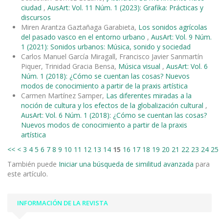
ciudad
,
AusArt: Vol. 11 Núm. 1 (2023): Grafika: Prácticas y
discursos
Miren Arantza Gaztañaga Garabieta,
Los sonidos agrícolas
del pasado vasco en el entorno urbano
,
AusArt: Vol. 9 Núm.
1 (2021): Sonidos urbanos: Música, sonido y sociedad
Carlos Manuel García Miragall, Francisco Javier Sanmartín
Piquer, Trinidad Gracia Bensa,
Música visual
,
AusArt: Vol. 6
Núm. 1 (2018): ¿Cómo se cuentan las cosas? Nuevos
modos de conocimiento a partir de la praxis artística
Carmen Martínez Samper,
Las diferentes miradas a la
noción de cultura y los efectos de la globalización cultural
,
AusArt: Vol. 6 Núm. 1 (2018): ¿Cómo se cuentan las cosas?
Nuevos modos de conocimiento a partir de la praxis
artística
<<
<
3
4
5
6
7
8
9
10
11
12
13
14
15
16
17
18
19
20
21
22
23
24
25
También puede
Iniciar una búsqueda de similitud avanzada
para
este artículo.
INFORMACIÓN DE LA REVISTA