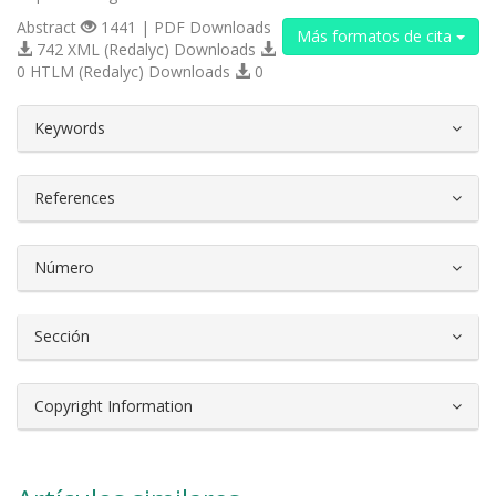
Abstract
1441 | PDF Downloads
Más formatos de cita
742 XML (Redalyc) Downloads
0 HTLM (Redalyc) Downloads
0
##plugins.themes.bootstrap3.article.d
Keywords
References
Número
Sección
Copyright Information