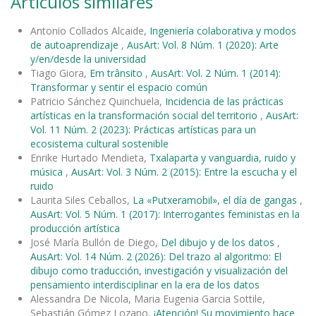
Artículos similares
Antonio Collados Alcaide,
Ingeniería colaborativa y modos
de autoaprendizaje
,
AusArt: Vol. 8 Núm. 1 (2020): Arte
y/en/desde la universidad
Tiago Giora,
Em trânsito
,
AusArt: Vol. 2 Núm. 1 (2014):
Transformar y sentir el espacio común
Patricio Sánchez Quinchuela,
Incidencia de las prácticas
artísticas en la transformación social del territorio
,
AusArt:
Vol. 11 Núm. 2 (2023): Prácticas artísticas para un
ecosistema cultural sostenible
Enrike Hurtado Mendieta,
Txalaparta y vanguardia, ruido y
música
,
AusArt: Vol. 3 Núm. 2 (2015): Entre la escucha y el
ruido
Laurita Siles Ceballos,
La «Putxeramobil», el día de gangas
,
AusArt: Vol. 5 Núm. 1 (2017): Interrogantes feministas en la
producción artística
José María Bullón de Diego,
Del dibujo y de los datos
,
AusArt: Vol. 14 Núm. 2 (2026): Del trazo al algoritmo: El
dibujo como traducción, investigación y visualización del
pensamiento interdisciplinar en la era de los datos
Alessandra De Nicola, Maria Eugenia Garcia Sottile,
Sebastián Gómez Lozano,
¡Atención! Su movimiento hace