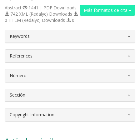
Abstract
1441 | PDF Downloads
Más formatos de cita
742 XML (Redalyc) Downloads
0 HTLM (Redalyc) Downloads
0
##plugins.themes.bootstrap3.article.d
Keywords
References
Número
Sección
Copyright Information