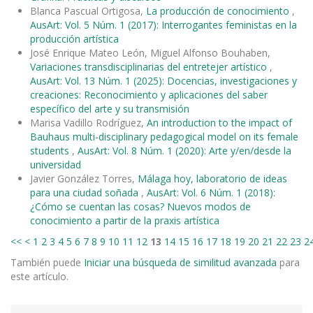
Blanca Pascual Ortigosa,
La producción de conocimiento
,
AusArt: Vol. 5 Núm. 1 (2017): Interrogantes feministas en la
producción artística
José Enrique Mateo León, Miguel Alfonso Bouhaben,
Variaciones transdisciplinarias del entretejer artístico
,
AusArt: Vol. 13 Núm. 1 (2025): Docencias, investigaciones y
creaciones: Reconocimiento y aplicaciones del saber
específico del arte y su transmisión
Marisa Vadillo Rodríguez,
An introduction to the impact of
Bauhaus multi-disciplinary pedagogical model on its female
students
,
AusArt: Vol. 8 Núm. 1 (2020): Arte y/en/desde la
universidad
Javier González Torres,
Málaga hoy, laboratorio de ideas
para una ciudad soñada
,
AusArt: Vol. 6 Núm. 1 (2018):
¿Cómo se cuentan las cosas? Nuevos modos de
conocimiento a partir de la praxis artística
<<
<
1
2
3
4
5
6
7
8
9
10
11
12
13
14
15
16
17
18
19
20
21
22
23
2
También puede
Iniciar una búsqueda de similitud avanzada
para
este artículo.