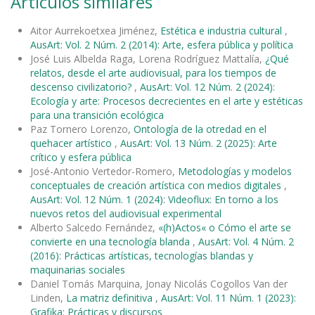
Artículos similares
Aitor Aurrekoetxea Jiménez,
Estética e industria cultural
,
AusArt: Vol. 2 Núm. 2 (2014): Arte, esfera pública y política
José Luis Albelda Raga, Lorena Rodríguez Mattalía,
¿Qué
relatos, desde el arte audiovisual, para los tiempos de
descenso civilizatorio?
,
AusArt: Vol. 12 Núm. 2 (2024):
Ecología y arte: Procesos decrecientes en el arte y estéticas
para una transición ecológica
Paz Tornero Lorenzo,
Ontología de la otredad en el
quehacer artístico
,
AusArt: Vol. 13 Núm. 2 (2025): Arte
crítico y esfera pública
José-Antonio Vertedor-Romero,
Metodologías y modelos
conceptuales de creación artística con medios digitales
,
AusArt: Vol. 12 Núm. 1 (2024): Videoflux: En torno a los
nuevos retos del audiovisual experimental
Alberto Salcedo Fernández,
«(h)Actos« o Cómo el arte se
convierte en una tecnología blanda
,
AusArt: Vol. 4 Núm. 2
(2016): Prácticas artísticas, tecnologías blandas y
maquinarias sociales
Daniel Tomás Marquina, Jonay Nicolás Cogollos Van der
Linden,
La matriz definitiva
,
AusArt: Vol. 11 Núm. 1 (2023):
Grafika: Prácticas y discursos