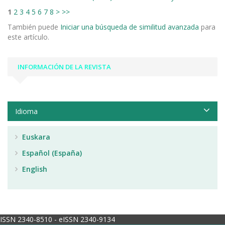
1
2
3
4
5
6
7
8
>
>>
También puede
Iniciar una búsqueda de similitud avanzada
para
este artículo.
INFORMACIÓN DE LA REVISTA
Idioma
Euskara
Español (España)
English
ISSN 2340-8510 - eISSN 2340-9134