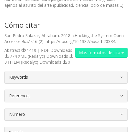
ajenos al asunto del arte (publicidad, ciencia, ocio de masas…).
Cómo citar
San Pedro Salazar, Abraham. 2018. «Hacking the System Open
Access».
AusArt
6 (2). https://doi.org/10.1387/ausart.20334.
Abstract
1419 | PDF Downloads
Más formatos de cita
774 XML (Redalyc) Downloads
0 HTLM (Redalyc) Downloads
0
##plugins.themes.bootstrap3.article.d
Keywords
References
Número