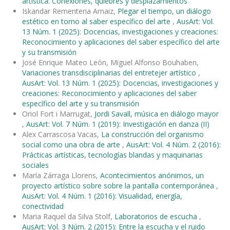
artística: Conexiones, quiebres y desplazamientos
Iskandar Rementeria Arnaiz,
Plegar el tiempo, un diálogo
estético en torno al saber específico del arte
,
AusArt: Vol.
13 Núm. 1 (2025): Docencias, investigaciones y creaciones:
Reconocimiento y aplicaciones del saber específico del arte
y su transmisión
José Enrique Mateo León, Miguel Alfonso Bouhaben,
Variaciones transdisciplinarias del entretejer artístico
,
AusArt: Vol. 13 Núm. 1 (2025): Docencias, investigaciones y
creaciones: Reconocimiento y aplicaciones del saber
específico del arte y su transmisión
Oriol Fort i Marrugat,
Jordi Savall, música en diálogo mayor
,
AusArt: Vol. 7 Núm. 1 (2019): Investigación en danza (II)
Alex Carrascosa Vacas,
La construcción del organismo
social como una obra de arte
,
AusArt: Vol. 4 Núm. 2 (2016):
Prácticas artísticas, tecnologías blandas y maquinarias
sociales
María Zárraga Llorens,
Acontecimientos anónimos, un
proyecto artístico sobre sobre la pantalla contemporánea
,
AusArt: Vol. 4 Núm. 1 (2016): Visualidad, energía,
conectividad
Maria Raquel da Silva Stolf,
Laboratorios de escucha
,
AusArt: Vol. 3 Núm. 2 (2015): Entre la escucha y el ruido