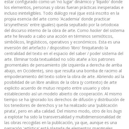
estar configurado como un 'no lugar' dinámico y 'líquido' donde
los elementos, personas y obras fueran prácticas inesperadas e
incluso ininteligibles. Todo diálogo real (que está inscrito en la
propia esencia del arte como 'Academia' donde practicar
la'synethesis' entre iguales) queda sepultado por la ortodoxia
del discurso interno de la obra de arte. Como
hacker
del sistema
arte he llevado a cabo una acción en términos semióticos,
simbólicos, lingüísticos, operativos y económicos. Esta es una
inversión del artefacto / dispositivo 'libro' finiquitando la
centralidad del texto en el espacio del saber / poder sistema del
arte. Eliminar toda textualidad no sólo atañe a los patrones
geomentales de pensamiento (de izquierda a derecha de arriba
abajo, en Occidente), sino que resulta una bomba de racimo al
empoderamiento del texto sobre la obra de arte. Abriendo así la
posibilidad de un libre análisis de la obra (y contexto) de arte
explicito acuerdo de mutuo respeto entre usuario y obra
estableciendo así un modelo abierto de cooperación. Al mismo
tiempo se ha ignorado los derechos de difusión y distribución de
los tenedores de derechos y se ha realizado una 'publicación
pirata', pero en alta calidad. Del mismo modo, otro de los
bugs
a explotar ha sido la transversalidad y multidimensionalidad de
las obras recogidas en la publicación, ya que, aunque es una
narración 'artística' está plagada de elementos marginales