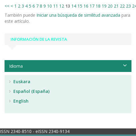
<<
<
1
2
3
4
5
6
7
8
9
10
11
12
13
14
15
16
17
18
19
20
21
22
23
2
También puede
Iniciar una búsqueda de similitud avanzada
para
este artículo.
INFORMACIÓN DE LA REVISTA
Idioma
Euskara
Español (España)
English
ISSN 2340-8510 - eISSN 2340-9134