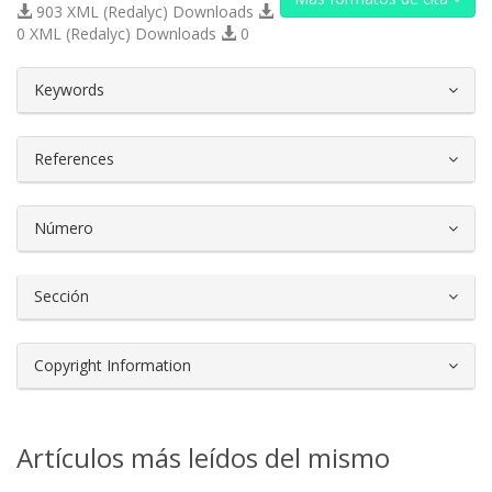
903 XML (Redalyc) Downloads
0 XML (Redalyc) Downloads
0
##plugins.themes.bootstrap3.article.d
Keywords
References
Número
Sección
Copyright Information
Artículos más leídos del mismo