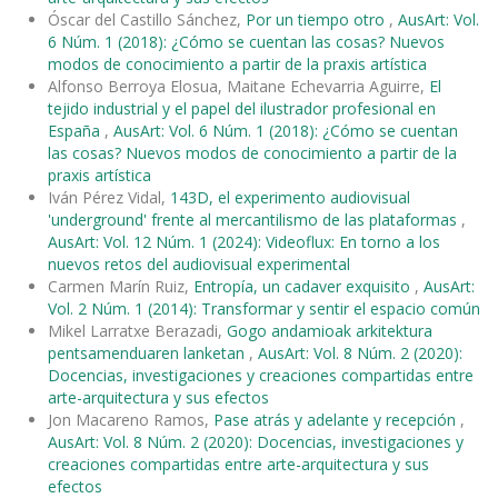
Óscar del Castillo Sánchez,
Por un tiempo otro
,
AusArt: Vol.
6 Núm. 1 (2018): ¿Cómo se cuentan las cosas? Nuevos
modos de conocimiento a partir de la praxis artística
Alfonso Berroya Elosua, Maitane Echevarria Aguirre,
El
tejido industrial y el papel del ilustrador profesional en
España
,
AusArt: Vol. 6 Núm. 1 (2018): ¿Cómo se cuentan
las cosas? Nuevos modos de conocimiento a partir de la
praxis artística
Iván Pérez Vidal,
143D, el experimento audiovisual
'underground' frente al mercantilismo de las plataformas
,
AusArt: Vol. 12 Núm. 1 (2024): Videoflux: En torno a los
nuevos retos del audiovisual experimental
Carmen Marín Ruiz,
Entropía, un cadaver exquisito
,
AusArt:
Vol. 2 Núm. 1 (2014): Transformar y sentir el espacio común
Mikel Larratxe Berazadi,
Gogo andamioak arkitektura
pentsamenduaren lanketan
,
AusArt: Vol. 8 Núm. 2 (2020):
Docencias, investigaciones y creaciones compartidas entre
arte-arquitectura y sus efectos
Jon Macareno Ramos,
Pase atrás y adelante y recepción
,
AusArt: Vol. 8 Núm. 2 (2020): Docencias, investigaciones y
creaciones compartidas entre arte-arquitectura y sus
efectos