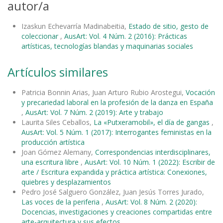
autor/a
Izaskun Echevarría Madinabeitia,
Estado de sitio, gesto de
coleccionar
,
AusArt: Vol. 4 Núm. 2 (2016): Prácticas
artísticas, tecnologías blandas y maquinarias sociales
Artículos similares
Patricia Bonnin Arias, Juan Arturo Rubio Arostegui,
Vocación
y precariedad laboral en la profesión de la danza en España
,
AusArt: Vol. 7 Núm. 2 (2019): Arte y trabajo
Laurita Siles Ceballos,
La «Putxeramobil», el día de gangas
,
AusArt: Vol. 5 Núm. 1 (2017): Interrogantes feministas en la
producción artística
Joan Gómez Alemany,
Correspondencias interdisciplinares,
una escritura libre
,
AusArt: Vol. 10 Núm. 1 (2022): Escribir de
arte / Escritura expandida y práctica artística: Conexiones,
quiebres y desplazamientos
Pedro José Salguero González, Juan Jesús Torres Jurado,
Las voces de la periferia
,
AusArt: Vol. 8 Núm. 2 (2020):
Docencias, investigaciones y creaciones compartidas entre
arte-arquitectura y sus efectos