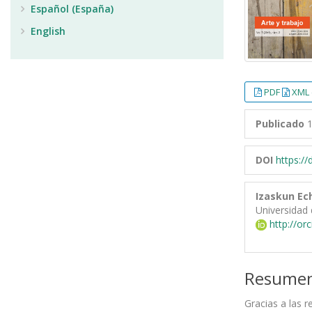
Español (España)
English
PDF
XML 
Publicado
1
DOI
https:/
Izaskun Ec
Universidad 
http://or
Resume
Gracias a las r