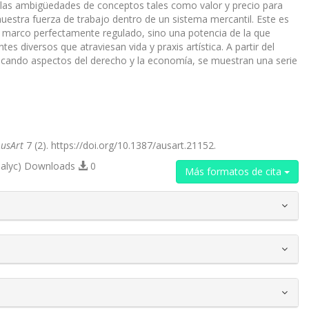
n las ambigüedades de conceptos tales como valor y precio para
estra fuerza de trabajo dentro de un sistema mercantil. Este es
marco perfectamente regulado, sino una potencia de la que
s diversos que atraviesan vida y praxis artística. A partir del
, tocando aspectos del derecho y la economía, se muestran una serie
usArt
7 (2). https://doi.org/10.1387/ausart.21152.
alyc) Downloads
0
Más formatos de cita