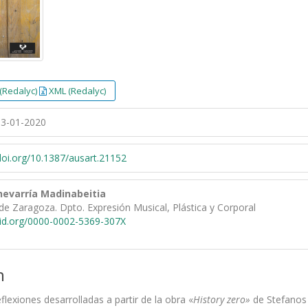
(Redalyc)
XML (Redalyc)
3-01-2020
/doi.org/10.1387/ausart.21152
hevarría Madinabeitia
de Zaragoza. Dpto. Expresión Musical, Plástica y Corporal
cid.org/0000-0002-5369-307X
n
eflexiones desarrolladas a partir de la obra «
History zero»
de Stefanos 