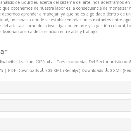
l análisis de Bourdieu acerca del sistema del arte, nos adentramos e
o que obtenemos de nuestra labor es la consecuencia de monetizar nu
 debemos aprender a manejar, ya que no es algo dado dentro de un 
lidad, un espacio donde se establecen relaciones mutantes entre agente
 del arte, así como de la investigación en arte y la gestión cultural
flexionan acerca de la relación entre arte y trabajo.
ar
inabeitia, Izaskun. 2020. «Las Tres economías Del Sector artístico».
A
5 | PDF Downloads
903 XML (Redalyc) Downloads
0 XML (Red
s.themes.bootstrap3.article.details##