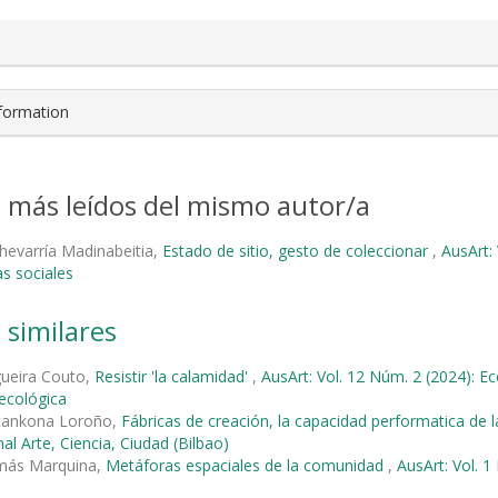
nformation
s más leídos del mismo autor/a
hevarría Madinabeitia,
Estado de sitio, gesto de coleccionar
,
AusArt: 
s sociales
 similares
gueira Couto,
Resistir 'la calamidad'
,
AusArt: Vol. 12 Núm. 2 (2024): Ec
 ecológica
tankona Loroño,
Fábricas de creación, la capacidad performatica de l
al Arte, Ciencia, Ciudad (Bilbao)
más Marquina,
Metáforas espaciales de la comunidad
,
AusArt: Vol. 1