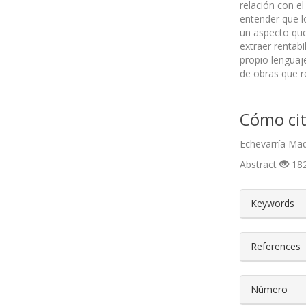
relación con e
entender que l
un aspecto que
extraer rentabi
propio lenguaje
de obras que re
Cómo cit
Echevarría Mad
Abstract
182
##plugin
Keywords
References
Número