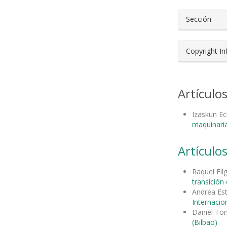
Sección
Copyright I
Artículo
Izaskun Ec
maquinaria
Artículos
Raquel Fil
transición
Andrea Es
Internacion
Daniel To
(Bilbao)