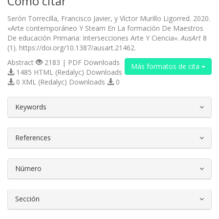
Cómo citar
Serón Torrecilla, Francisco Javier, y Víctor Murillo Ligorred. 2020.
«Arte contemporáneo Y Steam En La formación De Maestros
De educación Primaria: Intersecciones Arte Y Ciencia».
AusArt
8
(1). https://doi.org/10.1387/ausart.21462.
Abstract
2183 | PDF Downloads
Más formatos de cita
1485 HTML (Redalyc) Downloads
0 XML (Redalyc) Downloads
0
##plugins.themes.bootstrap3.article.d
Keywords
References
Número
Sección