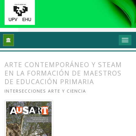
Inicio
Archivos
Vol. 8 Núm. 1 (2020): Arte y/en/desde la univ
ARTE CONTEMPORÁNEO Y STEAM
EN LA FORMACIÓN DE MAESTROS
DE EDUCACIÓN PRIMARIA
INTERSECCIONES ARTE Y CIENCIA
##plugins.themes.bootstrap3.article.
##plugins.themes.bootstrap3.article.