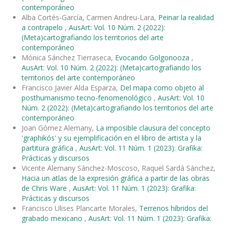
contemporáneo
Alba Cortés-García, Carmen Andreu-Lara,
Peinar la realidad
a contrapelo
,
AusArt: Vol. 10 Núm. 2 (2022):
(Meta)cartografiando los territorios del arte
contemporáneo
Mónica Sánchez Tierraseca,
Evocando Golgonooza
,
AusArt: Vol. 10 Núm. 2 (2022): (Meta)cartografiando los
territorios del arte contemporáneo
Francisco Javier Alda Esparza,
Del mapa como objeto al
posthumanismo tecno-fenomenológico
,
AusArt: Vol. 10
Núm. 2 (2022): (Meta)cartografiando los territorios del arte
contemporáneo
Joan Gómez Alemany,
La imposible clausura del concepto
'graphikós' y su ejemplificación en el libro de artista y la
partitura gráfica
,
AusArt: Vol. 11 Núm. 1 (2023): Grafika:
Prácticas y discursos
Vicente Alemany Sánchez-Moscoso, Raquel Sardá Sánchez,
Hacia un atlas de la expresión gráfica a partir de las obras
de Chris Ware
,
AusArt: Vol. 11 Núm. 1 (2023): Grafika:
Prácticas y discursos
Francisco Ulises Plancarte Morales,
Terrenos híbridos del
grabado mexicano
,
AusArt: Vol. 11 Núm. 1 (2023): Grafika: