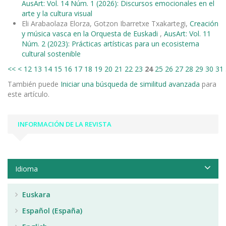
AusArt: Vol. 14 Núm. 1 (2026): Discursos emocionales en el
arte y la cultura visual
Eli Arabaolaza Elorza, Gotzon Ibarretxe Txakartegi,
Creación
y música vasca en la Orquesta de Euskadi
,
AusArt: Vol. 11
Núm. 2 (2023): Prácticas artísticas para un ecosistema
cultural sostenible
<<
<
12
13
14
15
16
17
18
19
20
21
22
23
24
25
26
27
28
29
30
31
También puede
Iniciar una búsqueda de similitud avanzada
para
este artículo.
INFORMACIÓN DE LA REVISTA
Idioma
Euskara
Español (España)