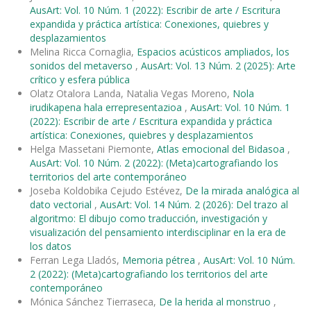
AusArt: Vol. 10 Núm. 1 (2022): Escribir de arte / Escritura
expandida y práctica artística: Conexiones, quiebres y
desplazamientos
Melina Ricca Cornaglia,
Espacios acústicos ampliados, los
sonidos del metaverso
,
AusArt: Vol. 13 Núm. 2 (2025): Arte
crítico y esfera pública
Olatz Otalora Landa, Natalia Vegas Moreno,
Nola
irudikapena hala errepresentazioa
,
AusArt: Vol. 10 Núm. 1
(2022): Escribir de arte / Escritura expandida y práctica
artística: Conexiones, quiebres y desplazamientos
Helga Massetani Piemonte,
Atlas emocional del Bidasoa
,
AusArt: Vol. 10 Núm. 2 (2022): (Meta)cartografiando los
territorios del arte contemporáneo
Joseba Koldobika Cejudo Estévez,
De la mirada analógica al
dato vectorial
,
AusArt: Vol. 14 Núm. 2 (2026): Del trazo al
algoritmo: El dibujo como traducción, investigación y
visualización del pensamiento interdisciplinar en la era de
los datos
Ferran Lega Lladós,
Memoria pétrea
,
AusArt: Vol. 10 Núm.
2 (2022): (Meta)cartografiando los territorios del arte
contemporáneo
Mónica Sánchez Tierraseca,
De la herida al monstruo
,