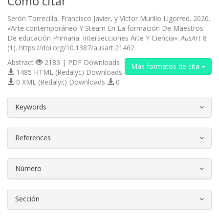
Cómo citar
Serón Torrecilla, Francisco Javier, y Víctor Murillo Ligorred. 2020.
«Arte contemporáneo Y Steam En La formación De Maestros
De educación Primaria: Intersecciones Arte Y Ciencia».
AusArt
8
(1). https://doi.org/10.1387/ausart.21462.
Abstract
2183 | PDF Downloads
Más formatos de cita
1485 HTML (Redalyc) Downloads
0 XML (Redalyc) Downloads
0
##plugins.themes.bootstrap3.article.d
Keywords
References
Número
Sección