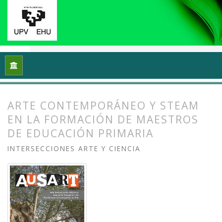
Inicio
Archivos
Vol. 8 Núm. 1 (2020): Arte y/en/desde la univ
ARTE CONTEMPORÁNEO Y STEAM
EN LA FORMACIÓN DE MAESTROS
DE EDUCACIÓN PRIMARIA
INTERSECCIONES ARTE Y CIENCIA
##plugins.themes.bootstrap3.article.
##plugins.themes.bootstrap3.article.