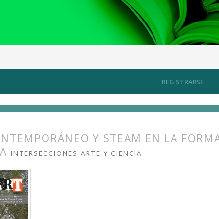
/desde la universidad
Artículos
REGISTRARSE
ONTEMPORÁNEO Y STEAM EN LA FORM
IA
INTERSECCIONES ARTE Y CIENCIA
s.themes.bootstrap3.article.main##
s.themes.bootstrap3.article.sidebar##