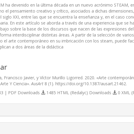
M ha devenido en la última década en un nuevo acrónimo STEAM, en e
 el pensamiento creativo y crítico, asociados a dichas dimensiones
l siglo XXI, entre las que se encuentra la enseñanza y, en el caso c
aria. En este artículo se aborda a través de una experiencia que se h
abajo sobre la base de los discursos que nacen de las expresiones de
forma interdisciplinar distintas áreas. A partir de la selección de vario
o el arte contemporáneo en su imbricación con los steam, puede fac
plican a dos áreas de la didáctica
ar
la, Francisco Javier, y Víctor Murillo Ligorred. 2020. «Arte contemp
 Arte Y Ciencia».
AusArt
8 (1). https://doi.org/10.1387/ausart.21462.
3 | PDF Downloads
1485 HTML (Redalyc) Downloads
0 XML (
s.themes.bootstrap3.article.details##