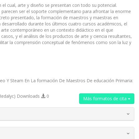
l cual, arte y diseño se presentan con todo su potencial.
, parecen ser el soporte complementario para afrontar la enorme
oncreto presentado, la formación de maestros y maestras en
a desarrollado durante los últimos cuatro cursos académicos, el
l arte contemporáneo en un contexto didáctico en el que
s casos, y el análisis de los productos de arte y ciencia resultantes,
ilitar la comprensión conceptual de fenómenos como son la luz y
oráneo Y Steam En La formación De Maestros De educación Primaria:
Redalyc) Downloads
0
Más formatos de cita