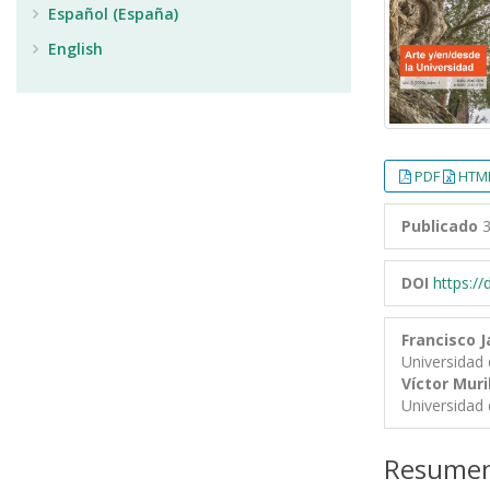
Español (España)
English
PDF
HTML
Publicado
3
DOI
https:/
Francisco J
Universidad 
Víctor Muri
Universidad 
Resume