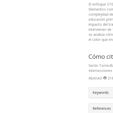
El enfoque STE
Elementos como
complejidad de
educación prim
impacto del tr
intervienen de 
se analiza cóm
el color que im
Cómo cit
Serón Torrecil
Intersecciones
Abstract
218
##plugin
Keywords
References