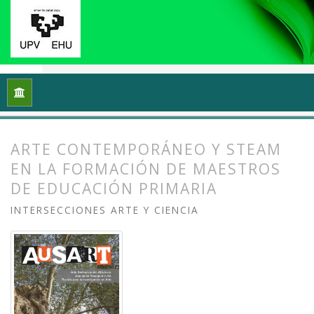
Inicio
Archivos
Vol. 8 Núm. 1 (2020): Arte y/en/desde la univ
ARTE CONTEMPORÁNEO Y STEAM
EN LA FORMACIÓN DE MAESTROS
DE EDUCACIÓN PRIMARIA
INTERSECCIONES ARTE Y CIENCIA
##plugins.themes.bootstrap3.article.
##plugins.themes.bootstrap3.article.