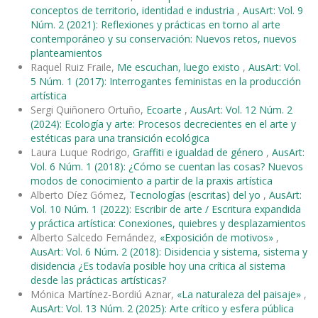
conceptos de territorio, identidad e industria
,
AusArt: Vol. 9
Núm. 2 (2021): Reflexiones y prácticas en torno al arte
contemporáneo y su conservación: Nuevos retos, nuevos
planteamientos
Raquel Ruiz Fraile,
Me escuchan, luego existo
,
AusArt: Vol.
5 Núm. 1 (2017): Interrogantes feministas en la producción
artística
Sergi Quiñonero Ortuño,
Ecoarte
,
AusArt: Vol. 12 Núm. 2
(2024): Ecología y arte: Procesos decrecientes en el arte y
estéticas para una transición ecológica
Laura Luque Rodrigo,
Graffiti e igualdad de género
,
AusArt:
Vol. 6 Núm. 1 (2018): ¿Cómo se cuentan las cosas? Nuevos
modos de conocimiento a partir de la praxis artística
Alberto Díez Gómez,
Tecnologías (escritas) del yo
,
AusArt:
Vol. 10 Núm. 1 (2022): Escribir de arte / Escritura expandida
y práctica artística: Conexiones, quiebres y desplazamientos
Alberto Salcedo Fernández,
«Exposición de motivos»
,
AusArt: Vol. 6 Núm. 2 (2018): Disidencia y sistema, sistema y
disidencia ¿Es todavía posible hoy una crítica al sistema
desde las prácticas artísticas?
Mónica Martínez-Bordiú Aznar,
«La naturaleza del paisaje»
,
AusArt: Vol. 13 Núm. 2 (2025): Arte crítico y esfera pública