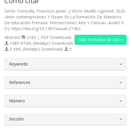
Cómo citar
Serón Torrecilla, Francisco Javier, y Víctor Murillo Ligorred. 2020.
«Arte contemporáneo Y Steam En La formación De Maestros
De educación Primaria: Intersecciones Arte Y Ciencia».
AusArt
8
(1). https://doi.org/10.1387/ausart.21462.
Abstract
2183 | PDF Downloads
Más formatos de cita
1485 HTML (Redalyc) Downloads
0 XML (Redalyc) Downloads
0
##plugins.themes.bootstrap3.article.d
Keywords
References
Número
Sección