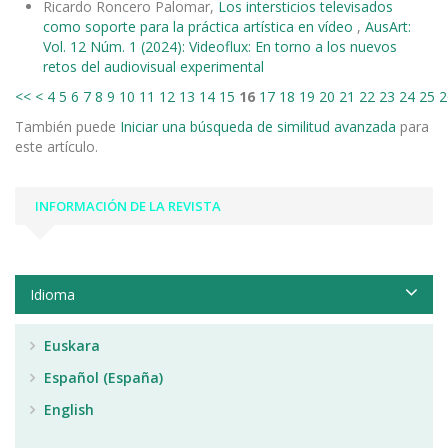
Ricardo Roncero Palomar,
Los intersticios televisados
como soporte para la práctica artística en vídeo
,
AusArt:
Vol. 12 Núm. 1 (2024): Videoflux: En torno a los nuevos
retos del audiovisual experimental
<<
<
4
5
6
7
8
9
10
11
12
13
14
15
16
17
18
19
20
21
22
23
24
25
2
También puede
Iniciar una búsqueda de similitud avanzada
para
este artículo.
INFORMACIÓN DE LA REVISTA
Idioma
Euskara
Español (España)
English