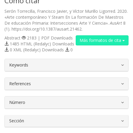
Cómo citar
Serón Torrecilla, Francisco Javier, y Víctor Murillo Ligorred. 2020.
«Arte contemporáneo Y Steam En La formación De Maestros
De educación Primaria: Intersecciones Arte Y Ciencia».
AusArt
8
(1). https://doi.org/10.1387/ausart.21462.
Abstract
2183 | PDF Downloads
Más formatos de cita
1485 HTML (Redalyc) Downloads
0 XML (Redalyc) Downloads
0
##plugins.themes.bootstrap3.article.d
Keywords
References
Número
Sección