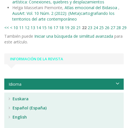
artística: Conexiones, quiebres y desplazamientos
Helga Massetani Piemonte,
Atlas emocional del Bidasoa
,
AusArt: Vol. 10 Núm. 2 (2022): (Meta)cartografiando los
territorios del arte contemporáneo
<<
<
10
11
12
13
14
15
16
17
18
19
20
21
22
23
24
25
26
27
28
29
También puede
Iniciar una búsqueda de similitud avanzada
para
este artículo.
INFORMACIÓN DE LA REVISTA
Idioma
Euskara
Español (España)
English