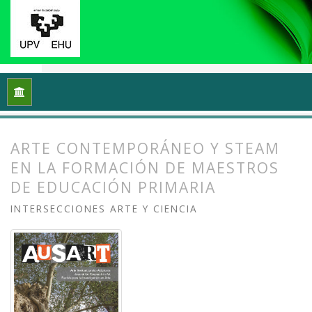
Inicio
Archivos
Vol. 8 Núm. 1 (2020): Arte y/en/desde la univ
ARTE CONTEMPORÁNEO Y STEAM
EN LA FORMACIÓN DE MAESTROS
DE EDUCACIÓN PRIMARIA
INTERSECCIONES ARTE Y CIENCIA
##plugins.themes.bootstrap3.article.
##plugins.themes.bootstrap3.article.