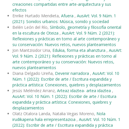
creaciones compartidas entre arte-arquitectura y sus
efectos
Enrike Hurtado Mendieta,
Afuera
,
AusArt: Vol. 9 Núm. 1
(2021): Sonidos urbanos: Música, sonido y sociedad
Belén León del Río,
Símbolo, geometría y filosofía oriental
en la escultura de Oteiza
,
AusArt: Vol. 9 Núm. 2 (2021):
Reflexiones y prácticas en torno al arte contemporáneo y
su conservación: Nuevos retos, nuevos planteamientos
Jon Mantzisidor Uria,
Edukia, forma eta ahanztura
,
AusArt:
Vol. 9 Núm. 2 (2021): Reflexiones y prácticas en torno al
arte contemporáneo y su conservación: Nuevos retos,
nuevos planteamientos
Diana Delgado Ureña,
Devenir narradora
,
AusArt: Vol. 10
Núm. 1 (2022): Escribir de arte / Escritura expandida y
práctica artística: Conexiones, quiebres y desplazamientos
Jesús Meléndez Arranz,
Arteaz idaztea- artea idaztea
,
AusArt: Vol. 10 Núm. 1 (2022): Escribir de arte / Escritura
expandida y práctica artística: Conexiones, quiebres y
desplazamientos
Olatz Otalora Landa, Natalia Vegas Moreno,
Nola
irudikapena hala errepresentazioa
,
AusArt: Vol. 10 Núm. 1
(2022): Escribir de arte / Escritura expandida y práctica