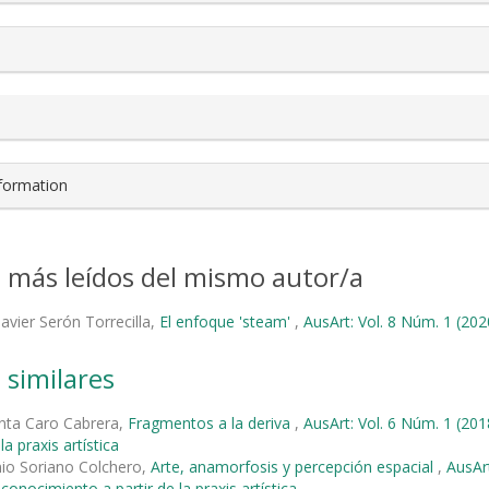
nformation
s más leídos del mismo autor/a
Javier Serón Torrecilla,
El enfoque 'steam'
,
AusArt: Vol. 8 Núm. 1 (202
 similares
nta Caro Cabrera,
Fragmentos a la deriva
,
AusArt: Vol. 6 Núm. 1 (2
la praxis artística
io Soriano Colchero,
Arte, anamorfosis y percepción espacial
,
AusAr
onocimiento a partir de la praxis artística