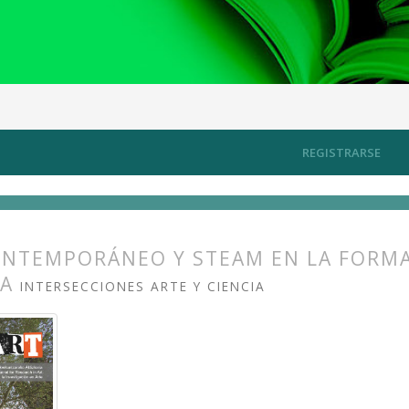
/desde la universidad
Artículos
REGISTRARSE
ONTEMPORÁNEO Y STEAM EN LA FORM
IA
INTERSECCIONES ARTE Y CIENCIA
s.themes.bootstrap3.article.main##
s.themes.bootstrap3.article.sidebar##