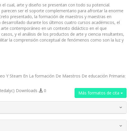
l cual, arte y diseño se presentan con todo su potencial.
, parecen ser el soporte complementario para afrontar la enorme
oncreto presentado, la formación de maestros y maestras en
a desarrollado durante los últimos cuatro cursos académicos, el
l arte contemporáneo en un contexto didáctico en el que
s casos, y el análisis de los productos de arte y ciencia resultantes,
ilitar la comprensión conceptual de fenómenos como son la luz y
oráneo Y Steam En La formación De Maestros De educación Primaria:
Redalyc) Downloads
0
Más formatos de cita