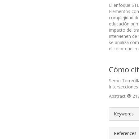
El enfoque STE
Elementos como
complejidad de
educación prim
impacto del tr
intervienen de 
se analiza cóm
el color que im
Cómo cit
Serón Torrecil
Intersecciones
Abstract
218
##plugin
Keywords
References