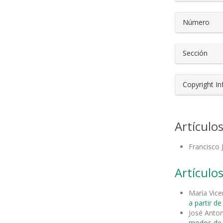
Número
Sección
Copyright I
Artículo
Francisco 
Artículos
María Vice
a partir de 
José Anton
modos de c