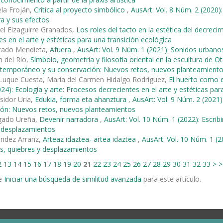
ela Froján,
Crítica al proyecto simbólico
,
AusArt: Vol. 8 Núm. 2 (2020)
ra y sus efectos
el Eizaguirre Granados,
Los roles del tacto en la estética del decrec
es en el arte y estéticas para una transición ecológica
rtado Mendieta,
Afuera
,
AusArt: Vol. 9 Núm. 1 (2021): Sonidos urbano
 del Río,
Símbolo, geometría y filosofía oriental en la escultura de O
ontemporáneo y su conservación: Nuevos retos, nuevos planteamient
Luque Cuesta, María del Carmen Hidalgo Rodríguez,
El huerto como es
24): Ecología y arte: Procesos decrecientes en el arte y estéticas par
sidor Uria,
Edukia, forma eta ahanztura
,
AusArt: Vol. 9 Núm. 2 (2021
ión: Nuevos retos, nuevos planteamientos
gado Ureña,
Devenir narradora
,
AusArt: Vol. 10 Núm. 1 (2022): Escribi
y desplazamientos
éndez Arranz,
Arteaz idaztea- artea idaztea
,
AusArt: Vol. 10 Núm. 1 (20
s, quiebres y desplazamientos
2
13
14
15
16
17
18
19
20
21
22
23
24
25
26
27
28
29
30
31
32
33
>
>
e
Iniciar una búsqueda de similitud avanzada
para este artículo.