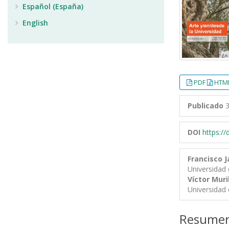
Español (España)
English
PDF
HTML
Publicado
3
DOI
https:/
Francisco J
Universidad 
Víctor Muri
Universidad 
Resume