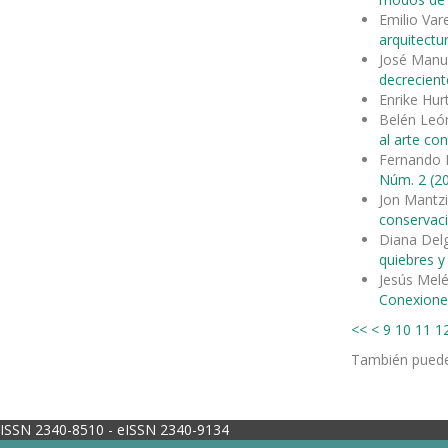
Emilio Var
arquitectu
José Manu
decrecient
Enrike Hu
Belén León
al arte c
Fernando 
Núm. 2 (20
Jon Mantzi
conservac
Diana Del
quiebres 
Jesús Mel
Conexione
<<
<
9
10
11
1
También pued
ISSN 2340-8510 - eISSN 2340-9134