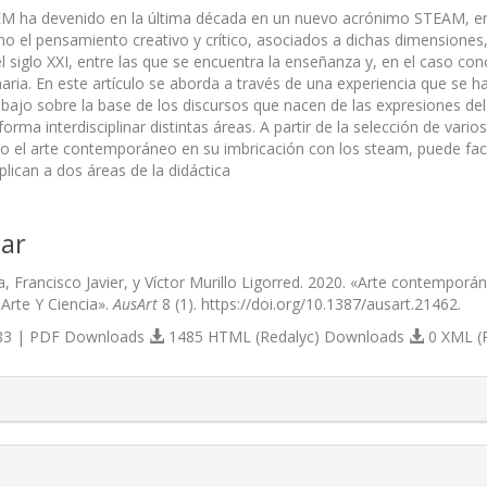
M ha devenido en la última década en un nuevo acrónimo STEAM, en e
 el pensamiento creativo y crítico, asociados a dichas dimensiones
l siglo XXI, entre las que se encuentra la enseñanza y, en el caso c
aria. En este artículo se aborda a través de una experiencia que se h
abajo sobre la base de los discursos que nacen de las expresiones de
forma interdisciplinar distintas áreas. A partir de la selección de vario
o el arte contemporáneo en su imbricación con los steam, puede fac
plican a dos áreas de la didáctica
ar
la, Francisco Javier, y Víctor Murillo Ligorred. 2020. «Arte contemp
 Arte Y Ciencia».
AusArt
8 (1). https://doi.org/10.1387/ausart.21462.
3 | PDF Downloads
1485 HTML (Redalyc) Downloads
0 XML (
s.themes.bootstrap3.article.details##