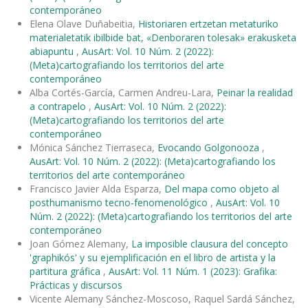
contemporáneo
Elena Olave Duñabeitia,
Historiaren ertzetan metaturiko
materialetatik ibilbide bat, «Denboraren tolesak» erakusketa
abiapuntu
,
AusArt: Vol. 10 Núm. 2 (2022):
(Meta)cartografiando los territorios del arte
contemporáneo
Alba Cortés-García, Carmen Andreu-Lara,
Peinar la realidad
a contrapelo
,
AusArt: Vol. 10 Núm. 2 (2022):
(Meta)cartografiando los territorios del arte
contemporáneo
Mónica Sánchez Tierraseca,
Evocando Golgonooza
,
AusArt: Vol. 10 Núm. 2 (2022): (Meta)cartografiando los
territorios del arte contemporáneo
Francisco Javier Alda Esparza,
Del mapa como objeto al
posthumanismo tecno-fenomenológico
,
AusArt: Vol. 10
Núm. 2 (2022): (Meta)cartografiando los territorios del arte
contemporáneo
Joan Gómez Alemany,
La imposible clausura del concepto
'graphikós' y su ejemplificación en el libro de artista y la
partitura gráfica
,
AusArt: Vol. 11 Núm. 1 (2023): Grafika:
Prácticas y discursos
Vicente Alemany Sánchez-Moscoso, Raquel Sardá Sánchez,