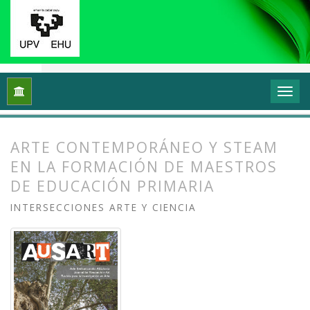
Inicio
Archivos
Vol. 8 Núm. 1 (2020): Arte y/en/desde la univ
ARTE CONTEMPORÁNEO Y STEAM
EN LA FORMACIÓN DE MAESTROS
DE EDUCACIÓN PRIMARIA
INTERSECCIONES ARTE Y CIENCIA
##plugins.themes.bootstrap3.article.
##plugins.themes.bootstrap3.article.