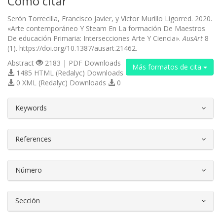
Cómo citar
Serón Torrecilla, Francisco Javier, y Víctor Murillo Ligorred. 2020.
«Arte contemporáneo Y Steam En La formación De Maestros
De educación Primaria: Intersecciones Arte Y Ciencia».
AusArt
8
(1). https://doi.org/10.1387/ausart.21462.
Abstract
2183 | PDF Downloads
Más formatos de cita
1485 HTML (Redalyc) Downloads
0 XML (Redalyc) Downloads
0
##plugins.themes.bootstrap3.article.d
Keywords
References
Número
Sección