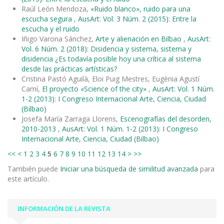
Raúl León Mendoza,
«Ruido blanco», ruido para una
escucha segura
,
AusArt: Vol. 3 Núm. 2 (2015): Entre la
escucha y el ruido
Iñigo Varona Sánchez,
Arte y alienación en Bilbao
,
AusArt:
Vol. 6 Núm. 2 (2018): Disidencia y sistema, sistema y
disidencia ¿Es todavía posible hoy una crítica al sistema
desde las prácticas artísticas?
Cristina Pastó Aguilà, Eloi Puig Mestres, Eugènia Agustí
Camí,
El proyecto «Science of the city»
,
AusArt: Vol. 1 Núm.
1-2 (2013): I Congreso Internacional Arte, Ciencia, Ciudad
(Bilbao)
Josefa María Zarraga Llorens,
Escenografías del desorden,
2010-2013
,
AusArt: Vol. 1 Núm. 1-2 (2013): I Congreso
Internacional Arte, Ciencia, Ciudad (Bilbao)
<<
<
1
2
3
4
5
6
7
8
9
10
11
12
13
14
>
>>
También puede
Iniciar una búsqueda de similitud avanzada
para
este artículo.
INFORMACIÓN DE LA REVISTA