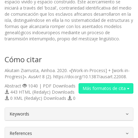
espacio vivido y espacio construido. Este acercamiento se
iniciará a través del 'bozal', contrariedad identificativa del medio
de comunicación que los esclavos africanos desarrollaron en la
isla, distinguiéndose en ella la no sistematicidad de estructuras y
formas que alcanzaría romper con los asentados modelos
genealógicos indoeuropeos mediante un proceso de
transmisión interrumpido, propio del mestizaje lingüístico.
Cómo citar
Akutain Ziarrusta, Ainhoa. 2020. «[Work-in-Process] + [work-in-
Progress]».
AusArt
8 (2). https://doi.org/10.1387/ausart.22008.
Abstract
1040 | PDF Downloads
Más formatos de cita
443 HTML (Redalyc) Downloads
0 XML (Redalyc) Downloads
0
##plugins.themes.bootstrap3.article.d
Keywords
References