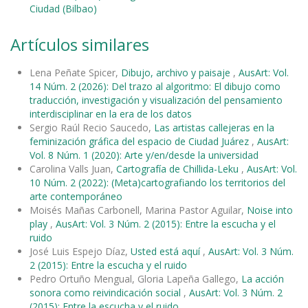
Ciudad (Bilbao)
Artículos similares
Lena Peñate Spicer,
Dibujo, archivo y paisaje
,
AusArt: Vol.
14 Núm. 2 (2026): Del trazo al algoritmo: El dibujo como
traducción, investigación y visualización del pensamiento
interdisciplinar en la era de los datos
Sergio Raúl Recio Saucedo,
Las artistas callejeras en la
feminización gráfica del espacio de Ciudad Juárez
,
AusArt:
Vol. 8 Núm. 1 (2020): Arte y/en/desde la universidad
Carolina Valls Juan,
Cartografía de Chillida-Leku
,
AusArt: Vol.
10 Núm. 2 (2022): (Meta)cartografiando los territorios del
arte contemporáneo
Moisés Mañas Carbonell, Marina Pastor Aguilar,
Noise into
play
,
AusArt: Vol. 3 Núm. 2 (2015): Entre la escucha y el
ruido
José Luis Espejo Díaz,
Usted está aquí
,
AusArt: Vol. 3 Núm.
2 (2015): Entre la escucha y el ruido
Pedro Ortuño Mengual, Gloria Lapeña Gallego,
La acción
sonora como reivindicación social
,
AusArt: Vol. 3 Núm. 2
(2015): Entre la escucha y el ruido