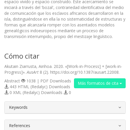
espacio vivido y espacio construido. Este acercamiento se
iniciará a través del 'bozal', contrariedad identificativa del medio
de comunicación que los esclavos africanos desarrollaron en la
isla, distinguiéndose en ella la no sistematicidad de estructuras y
formas que alcanzaría romper con los asentados modelos
genealógicos indoeuropeos mediante un proceso de
transmisión interrumpido, propio del mestizaje lingüístico.
Cómo citar
Akutain Ziarrusta, Ainhoa. 2020. «[Work-in-Process] + [work-in-
Progress]».
AusArt
8 (2). https://doi.org/10.1387/ausart.22008.
Abstract
1038 | PDF Downloads
Más formatos de cita
443 HTML (Redalyc) Downloads
0 XML (Redalyc) Downloads
0
##plugins.themes.bootstrap3.article.d
Keywords
References