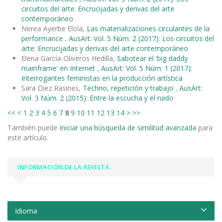
circuitos del arte: Encrucijadas y derivas del arte
contemporáneo
Nerea Ayerbe Elola,
Las materializaciones circulantes de la
performance
,
AusArt: Vol. 5 Núm. 2 (2017): Los circuitos del
arte: Encrucijadas y derivas del arte contemporáneo
Elena García-Oliveros Hedilla,
Sabotear el 'big daddy
mainframe' en Internet
,
AusArt: Vol. 5 Núm. 1 (2017):
Interrogantes feministas en la producción artística
Sara Díez Rasines,
Techno, repetición y trabajo
,
AusArt:
Vol. 3 Núm. 2 (2015): Entre la escucha y el ruido
<<
<
1
2
3
4
5
6
7
8
9
10
11
12
13
14
>
>>
También puede
Iniciar una búsqueda de similitud avanzada
para
este artículo.
INFORMACIÓN DE LA REVISTA
Idioma