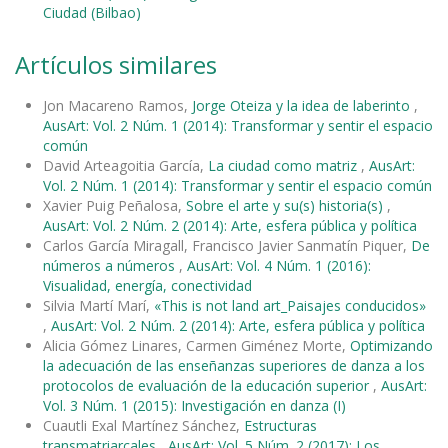
Ciudad (Bilbao)
Artículos similares
Jon Macareno Ramos,
Jorge Oteiza y la idea de laberinto
,
AusArt: Vol. 2 Núm. 1 (2014): Transformar y sentir el espacio
común
David Arteagoitia García,
La ciudad como matriz
,
AusArt:
Vol. 2 Núm. 1 (2014): Transformar y sentir el espacio común
Xavier Puig Peñalosa,
Sobre el arte y su(s) historia(s)
,
AusArt: Vol. 2 Núm. 2 (2014): Arte, esfera pública y política
Carlos García Miragall, Francisco Javier Sanmatín Piquer,
De
números a números
,
AusArt: Vol. 4 Núm. 1 (2016):
Visualidad, energía, conectividad
Silvia Martí Marí,
«This is not land art_Paisajes conducidos»
,
AusArt: Vol. 2 Núm. 2 (2014): Arte, esfera pública y política
Alicia Gómez Linares, Carmen Giménez Morte,
Optimizando
la adecuación de las enseñanzas superiores de danza a los
protocolos de evaluación de la educación superior
,
AusArt:
Vol. 3 Núm. 1 (2015): Investigación en danza (I)
Cuautli Exal Martínez Sánchez,
Estructuras
transmatriarcales
,
AusArt: Vol. 5 Núm. 2 (2017): Los