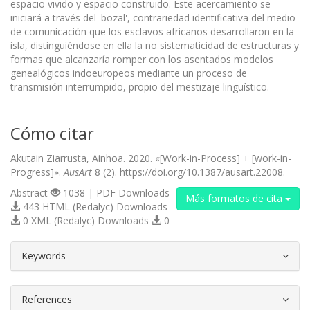
espacio vivido y espacio construido. Este acercamiento se
iniciará a través del 'bozal', contrariedad identificativa del medio
de comunicación que los esclavos africanos desarrollaron en la
isla, distinguiéndose en ella la no sistematicidad de estructuras y
formas que alcanzaría romper con los asentados modelos
genealógicos indoeuropeos mediante un proceso de
transmisión interrumpido, propio del mestizaje lingüístico.
Cómo citar
Akutain Ziarrusta, Ainhoa. 2020. «[Work-in-Process] + [work-in-
Progress]».
AusArt
8 (2). https://doi.org/10.1387/ausart.22008.
Abstract
1038 | PDF Downloads
Más formatos de cita
443 HTML (Redalyc) Downloads
0 XML (Redalyc) Downloads
0
##plugins.themes.bootstrap3.article.d
Keywords
References