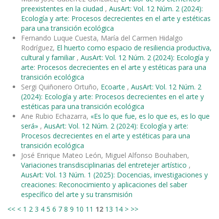
preexistentes en la ciudad
,
AusArt: Vol. 12 Núm. 2 (2024):
Ecología y arte: Procesos decrecientes en el arte y estéticas
para una transición ecológica
Fernando Luque Cuesta, María del Carmen Hidalgo
Rodríguez,
El huerto como espacio de resiliencia productiva,
cultural y familiar
,
AusArt: Vol. 12 Núm. 2 (2024): Ecología y
arte: Procesos decrecientes en el arte y estéticas para una
transición ecológica
Sergi Quiñonero Ortuño,
Ecoarte
,
AusArt: Vol. 12 Núm. 2
(2024): Ecología y arte: Procesos decrecientes en el arte y
estéticas para una transición ecológica
Ane Rubio Echazarra,
«Es lo que fue, es lo que es, es lo que
será»
,
AusArt: Vol. 12 Núm. 2 (2024): Ecología y arte:
Procesos decrecientes en el arte y estéticas para una
transición ecológica
José Enrique Mateo León, Miguel Alfonso Bouhaben,
Variaciones transdisciplinarias del entretejer artístico
,
AusArt: Vol. 13 Núm. 1 (2025): Docencias, investigaciones y
creaciones: Reconocimiento y aplicaciones del saber
específico del arte y su transmisión
<<
<
1
2
3
4
5
6
7
8
9
10
11
12
13
14
>
>>