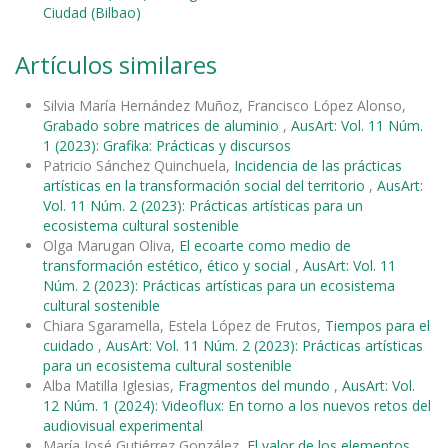
Ciudad (Bilbao)
Artículos similares
Silvia María Hernández Muñoz, Francisco López Alonso,
Grabado sobre matrices de aluminio
,
AusArt: Vol. 11 Núm.
1 (2023): Grafika: Prácticas y discursos
Patricio Sánchez Quinchuela,
Incidencia de las prácticas
artísticas en la transformación social del territorio
,
AusArt:
Vol. 11 Núm. 2 (2023): Prácticas artísticas para un
ecosistema cultural sostenible
Olga Marugan Oliva,
El ecoarte como medio de
transformación estético, ético y social
,
AusArt: Vol. 11
Núm. 2 (2023): Prácticas artísticas para un ecosistema
cultural sostenible
Chiara Sgaramella, Estela López de Frutos,
Tiempos para el
cuidado
,
AusArt: Vol. 11 Núm. 2 (2023): Prácticas artísticas
para un ecosistema cultural sostenible
Alba Matilla Iglesias,
Fragmentos del mundo
,
AusArt: Vol.
12 Núm. 1 (2024): Videoflux: En torno a los nuevos retos del
audiovisual experimental
María José Gutiérrez González,
El valor de los elementos