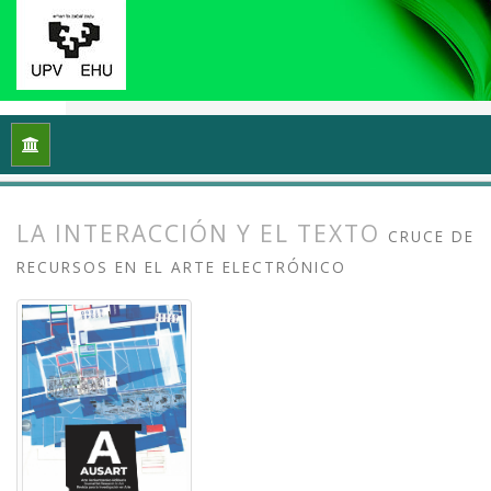
Inicio
Archivos
Vol. 10 Núm. 1 (2022): Escribir de arte / Esc
LA INTERACCIÓN Y EL TEXTO
CRUCE DE
RECURSOS EN EL ARTE ELECTRÓNICO
##plugins.themes.bootstrap3.article.
##plugins.themes.bootstrap3.article.