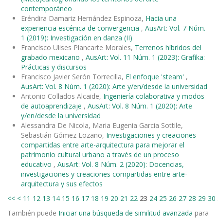
contemporáneo
Eréndira Damariz Hernández Espinoza,
Hacia una
experiencia escénica de convergencia
,
AusArt: Vol. 7 Núm.
1 (2019): Investigación en danza (II)
Francisco Ulises Plancarte Morales,
Terrenos híbridos del
grabado mexicano
,
AusArt: Vol. 11 Núm. 1 (2023): Grafika:
Prácticas y discursos
Francisco Javier Serón Torrecilla,
El enfoque 'steam'
,
AusArt: Vol. 8 Núm. 1 (2020): Arte y/en/desde la universidad
Antonio Collados Alcaide,
Ingeniería colaborativa y modos
de autoaprendizaje
,
AusArt: Vol. 8 Núm. 1 (2020): Arte
y/en/desde la universidad
Alessandra De Nicola, Maria Eugenia Garcia Sottile,
Sebastián Gómez Lozano,
Investigaciones y creaciones
compartidas entre arte-arquitectura para mejorar el
patrimonio cultural urbano a través de un proceso
educativo
,
AusArt: Vol. 8 Núm. 2 (2020): Docencias,
investigaciones y creaciones compartidas entre arte-
arquitectura y sus efectos
<<
<
11
12
13
14
15
16
17
18
19
20
21
22
23
24
25
26
27
28
29
30
También puede
Iniciar una búsqueda de similitud avanzada
para