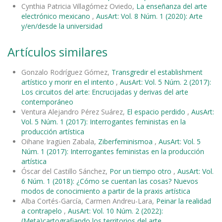
Cynthia Patricia Villagómez Oviedo,
La enseñanza del arte
electrónico mexicano
,
AusArt: Vol. 8 Núm. 1 (2020): Arte
y/en/desde la universidad
Artículos similares
Gonzalo Rodríguez Gómez,
Transgredir el establishment
artístico y morir en el intento
,
AusArt: Vol. 5 Núm. 2 (2017):
Los circuitos del arte: Encrucijadas y derivas del arte
contemporáneo
Ventura Alejandro Pérez Suárez,
El espacio perdido
,
AusArt:
Vol. 5 Núm. 1 (2017): Interrogantes feministas en la
producción artística
Oihane Iragüen Zabala,
Ziberfeminismoa
,
AusArt: Vol. 5
Núm. 1 (2017): Interrogantes feministas en la producción
artística
Óscar del Castillo Sánchez,
Por un tiempo otro
,
AusArt: Vol.
6 Núm. 1 (2018): ¿Cómo se cuentan las cosas? Nuevos
modos de conocimiento a partir de la praxis artística
Alba Cortés-García, Carmen Andreu-Lara,
Peinar la realidad
a contrapelo
,
AusArt: Vol. 10 Núm. 2 (2022):
(Meta)cartografiando los territorios del arte