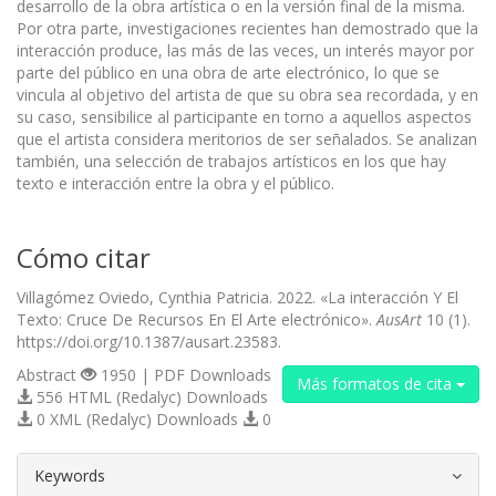
desarrollo de la obra artística o en la versión final de la misma.
Por otra parte, investigaciones recientes han demostrado que la
interacción produce, las más de las veces, un interés mayor por
parte del público en una obra de arte electrónico, lo que se
vincula al objetivo del artista de que su obra sea recordada, y en
su caso, sensibilice al participante en torno a aquellos aspectos
que el artista considera meritorios de ser señalados. Se analizan
también, una selección de trabajos artísticos en los que hay
texto e interacción entre la obra y el público.
Cómo citar
Villagómez Oviedo, Cynthia Patricia. 2022. «La interacción Y El
Texto: Cruce De Recursos En El Arte electrónico».
AusArt
10 (1).
https://doi.org/10.1387/ausart.23583.
Abstract
1950 | PDF Downloads
Más formatos de cita
556 HTML (Redalyc) Downloads
0 XML (Redalyc) Downloads
0
##plugins.themes.bootstrap3.article.d
Keywords