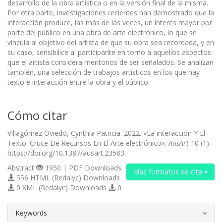
desarrollo de la obra artística o en la versión final de la misma.
Por otra parte, investigaciones recientes han demostrado que la
interacción produce, las más de las veces, un interés mayor por
parte del público en una obra de arte electrónico, lo que se
vincula al objetivo del artista de que su obra sea recordada, y en
su caso, sensibilice al participante en torno a aquellos aspectos
que el artista considera meritorios de ser señalados. Se analizan
también, una selección de trabajos artísticos en los que hay
texto e interacción entre la obra y el público.
Cómo citar
Villagómez Oviedo, Cynthia Patricia. 2022. «La interacción Y El
Texto: Cruce De Recursos En El Arte electrónico».
AusArt
10 (1).
https://doi.org/10.1387/ausart.23583.
Abstract
1950 | PDF Downloads
Más formatos de cita
556 HTML (Redalyc) Downloads
0 XML (Redalyc) Downloads
0
##plugins.themes.bootstrap3.article.d
Keywords