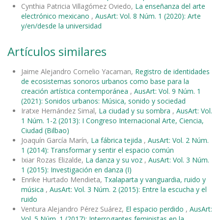
Cynthia Patricia Villagómez Oviedo,
La enseñanza del arte
electrónico mexicano
,
AusArt: Vol. 8 Núm. 1 (2020): Arte
y/en/desde la universidad
Artículos similares
Jaime Alejandro Cornelio Yacaman,
Registro de identidades
de ecosistemas sonoros urbanos como base para la
creación artística contemporánea
,
AusArt: Vol. 9 Núm. 1
(2021): Sonidos urbanos: Música, sonido y sociedad
Iratxe Hernández Simal,
La ciudad y su sombra
,
AusArt: Vol.
1 Núm. 1-2 (2013): I Congreso Internacional Arte, Ciencia,
Ciudad (Bilbao)
Joaquín García Marín,
La fábrica tejida
,
AusArt: Vol. 2 Núm.
1 (2014): Transformar y sentir el espacio común
Ixiar Rozas Elizalde,
La danza y su voz
,
AusArt: Vol. 3 Núm.
1 (2015): Investigación en danza (I)
Enrike Hurtado Mendieta,
Txalaparta y vanguardia, ruido y
música
,
AusArt: Vol. 3 Núm. 2 (2015): Entre la escucha y el
ruido
Ventura Alejandro Pérez Suárez,
El espacio perdido
,
AusArt:
Vol. 5 Núm. 1 (2017): Interrogantes feministas en la