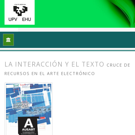
Inicio
Archivos
Vol. 10 Núm. 1 (2022): Escribir de arte / Esc
LA INTERACCIÓN Y EL TEXTO
CRUCE DE
RECURSOS EN EL ARTE ELECTRÓNICO
##plugins.themes.bootstrap3.article.
##plugins.themes.bootstrap3.article.