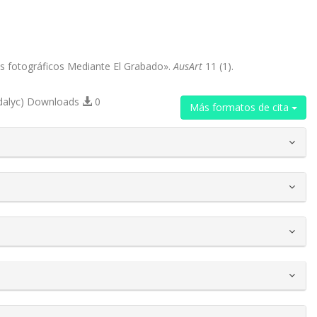
s fotográficos Mediante El Grabado».
AusArt
11 (1).
dalyc) Downloads
0
Más formatos de cita