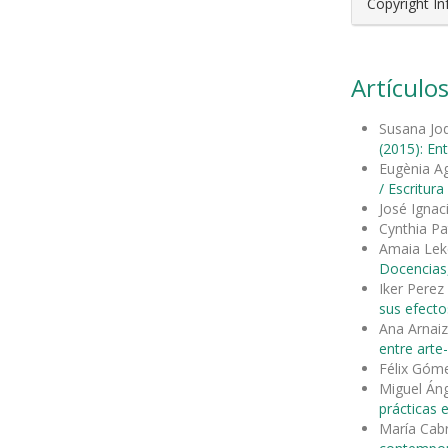
Copyright I
Artículos
Susana Jod
(2015): Ent
Eugènia Ag
/ Escritur
José Ignac
Cynthia Pa
Amaia Leke
Docencias,
Iker Perez
sus efecto
Ana Arnai
entre arte
Félix Góm
Miguel Áng
prácticas 
María Cab