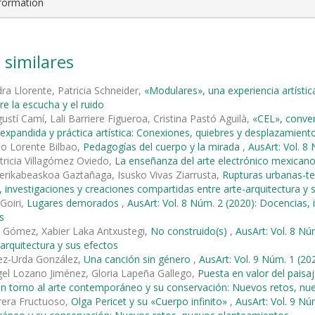
nformation
 similares
ra Llorente, Patricia Schneider,
«Modulares», una experiencia artística
re la escucha y el ruido
ustí Camí, Lali Barriere Figueroa, Cristina Pastó Aguilà,
«CEL», conve
a expandida y práctica artística: Conexiones, quiebres y desplazamient
io Lorente Bilbao,
Pedagogías del cuerpo y la mirada
,
AusArt: Vol. 8
tricia Villagómez Oviedo,
La enseñanza del arte electrónico mexican
rikabeaskoa Gaztañaga, Isusko Vivas Ziarrusta,
Rupturas urbanas-ter
 investigaciones y creaciones compartidas entre arte-arquitectura y 
 Goiri,
Lugares demorados
,
AusArt: Vol. 8 Núm. 2 (2020): Docencias, 
s
z Gómez, Xabier Laka Antxustegi,
No construido(s)
,
AusArt: Vol. 8 Nú
-arquitectura y sus efectos
ez-Urda González,
Una canción sin género
,
AusArt: Vol. 9 Núm. 1 (20
el Lozano Jiménez, Gloria Lapeña Gallego,
Puesta en valor del paisaj
en torno al arte contemporáneo y su conservación: Nuevos retos, n
rera Fructuoso,
Olga Pericet y su «Cuerpo infinito»
,
AusArt: Vol. 9 Nú