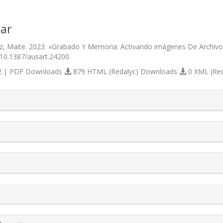
ar
z, Maite. 2023. «Grabado Y Memoria: Activando imágenes De Archivo
/10.1387/ausart.24200.
 | PDF Downloads
879 HTML (Redalyc) Downloads
0 XML (Re
s.themes.bootstrap3.article.details##