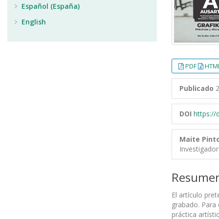
Español (España)
English
PDF
HTML
Publicado
2
DOI
https:/
Maite Pint
Investigado
Resume
El artículo pre
grabado. Para 
práctica artís