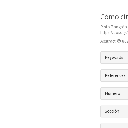
Cómo cit
Pinto Zangróni
https://doi.org
Abstract
862
##plugin
Keywords
References
Número
Sección