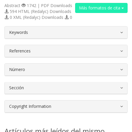
Abstract
1742 | PDF Downloads
Más formatos de cita
594 HTML (Redalyc) Downloads
0 XML (Redalyc) Downloads
0
##plugins.themes.bootstrap3.article.d
Keywords
References
Número
Sección
Copyright Information
Artículos más leídos del mismo