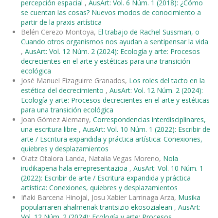
percepción espacial
,
AusArt: Vol. 6 Núm. 1 (2018): ¿Cómo
se cuentan las cosas? Nuevos modos de conocimiento a
partir de la praxis artística
Belén Cerezo Montoya,
El trabajo de Rachel Sussman, o
Cuando otros organismos nos ayudan a sentipensar la vida
,
AusArt: Vol. 12 Núm. 2 (2024): Ecología y arte: Procesos
decrecientes en el arte y estéticas para una transición
ecológica
José Manuel Eizaguirre Granados,
Los roles del tacto en la
estética del decrecimiento
,
AusArt: Vol. 12 Núm. 2 (2024):
Ecología y arte: Procesos decrecientes en el arte y estéticas
para una transición ecológica
Joan Gómez Alemany,
Correspondencias interdisciplinares,
una escritura libre
,
AusArt: Vol. 10 Núm. 1 (2022): Escribir de
arte / Escritura expandida y práctica artística: Conexiones,
quiebres y desplazamientos
Olatz Otalora Landa, Natalia Vegas Moreno,
Nola
irudikapena hala errepresentazioa
,
AusArt: Vol. 10 Núm. 1
(2022): Escribir de arte / Escritura expandida y práctica
artística: Conexiones, quiebres y desplazamientos
Iñaki Barcena Hinojal, Josu Xabier Larrinaga Arza,
Musika
popularraren ahalmenak trantsizio ekosozialean
,
AusArt:
Vol. 12 Núm. 2 (2024): Ecología y arte: Procesos