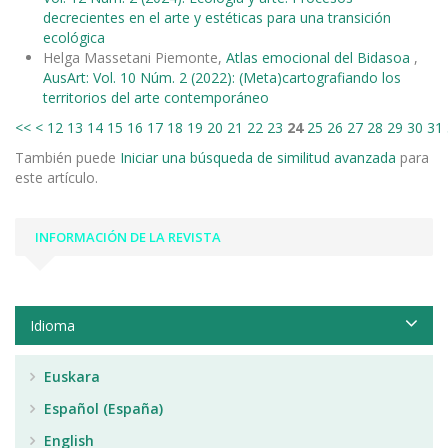
decrecientes en el arte y estéticas para una transición
ecológica
Helga Massetani Piemonte,
Atlas emocional del Bidasoa
,
AusArt: Vol. 10 Núm. 2 (2022): (Meta)cartografiando los
territorios del arte contemporáneo
<<
<
12
13
14
15
16
17
18
19
20
21
22
23
24
25
26
27
28
29
30
31
También puede
Iniciar una búsqueda de similitud avanzada
para
este artículo.
INFORMACIÓN DE LA REVISTA
Idioma
Euskara
Español (España)
English