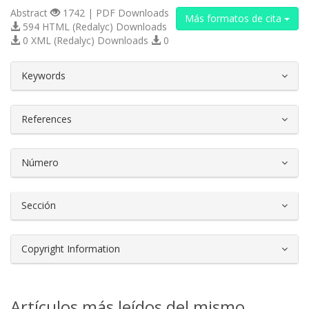
Abstract
1742 | PDF Downloads
Más formatos de cita
594 HTML (Redalyc) Downloads
0 XML (Redalyc) Downloads
0
##plugins.themes.bootstrap3.article.d
Keywords
References
Número
Sección
Copyright Information
Artículos más leídos del mismo