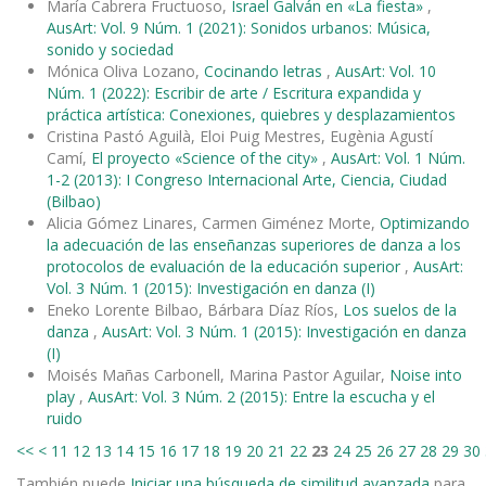
María Cabrera Fructuoso,
Israel Galván en «La fiesta»
,
AusArt: Vol. 9 Núm. 1 (2021): Sonidos urbanos: Música,
sonido y sociedad
Mónica Oliva Lozano,
Cocinando letras
,
AusArt: Vol. 10
Núm. 1 (2022): Escribir de arte / Escritura expandida y
práctica artística: Conexiones, quiebres y desplazamientos
Cristina Pastó Aguilà, Eloi Puig Mestres, Eugènia Agustí
Camí,
El proyecto «Science of the city»
,
AusArt: Vol. 1 Núm.
1-2 (2013): I Congreso Internacional Arte, Ciencia, Ciudad
(Bilbao)
Alicia Gómez Linares, Carmen Giménez Morte,
Optimizando
la adecuación de las enseñanzas superiores de danza a los
protocolos de evaluación de la educación superior
,
AusArt:
Vol. 3 Núm. 1 (2015): Investigación en danza (I)
Eneko Lorente Bilbao, Bárbara Díaz Ríos,
Los suelos de la
danza
,
AusArt: Vol. 3 Núm. 1 (2015): Investigación en danza
(I)
Moisés Mañas Carbonell, Marina Pastor Aguilar,
Noise into
play
,
AusArt: Vol. 3 Núm. 2 (2015): Entre la escucha y el
ruido
<<
<
11
12
13
14
15
16
17
18
19
20
21
22
23
24
25
26
27
28
29
30
También puede
Iniciar una búsqueda de similitud avanzada
para