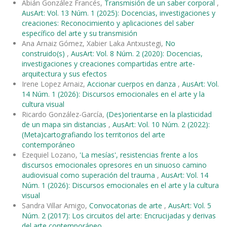
Abián González Francés,
Transmisión de un saber corporal
,
AusArt: Vol. 13 Núm. 1 (2025): Docencias, investigaciones y
creaciones: Reconocimiento y aplicaciones del saber
específico del arte y su transmisión
Ana Arnaiz Gómez, Xabier Laka Antxustegi,
No
construido(s)
,
AusArt: Vol. 8 Núm. 2 (2020): Docencias,
investigaciones y creaciones compartidas entre arte-
arquitectura y sus efectos
Irene Lopez Arnaiz,
Accionar cuerpos en danza
,
AusArt: Vol.
14 Núm. 1 (2026): Discursos emocionales en el arte y la
cultura visual
Ricardo González-García,
(Des)orientarse en la plasticidad
de un mapa sin distancias
,
AusArt: Vol. 10 Núm. 2 (2022):
(Meta)cartografiando los territorios del arte
contemporáneo
Ezequiel Lozano,
'La mesías', resistencias frente a los
discursos emocionales opresores en un sinuoso camino
audiovisual como superación del trauma
,
AusArt: Vol. 14
Núm. 1 (2026): Discursos emocionales en el arte y la cultura
visual
Sandra Villar Amigo,
Convocatorias de arte
,
AusArt: Vol. 5
Núm. 2 (2017): Los circuitos del arte: Encrucijadas y derivas
del arte contemporáneo