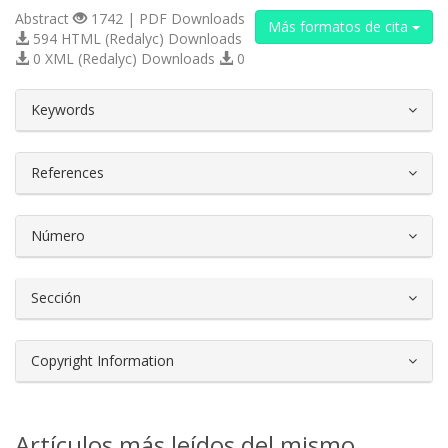
Abstract
1742 | PDF Downloads
Más formatos de cita
594 HTML (Redalyc) Downloads
0 XML (Redalyc) Downloads
0
##plugins.themes.bootstrap3.article.d
Keywords
References
Número
Sección
Copyright Information
Artículos más leídos del mismo