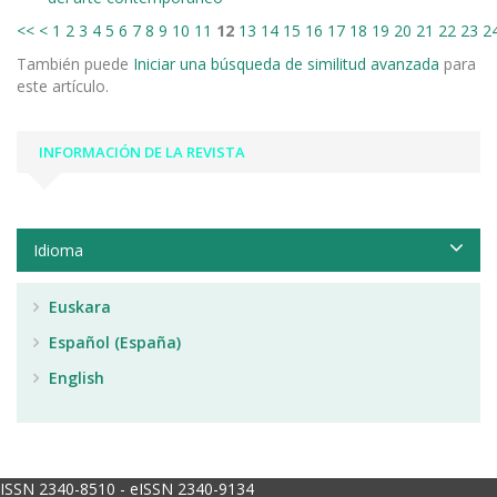
<<
<
1
2
3
4
5
6
7
8
9
10
11
12
13
14
15
16
17
18
19
20
21
22
23
2
También puede
Iniciar una búsqueda de similitud avanzada
para
este artículo.
INFORMACIÓN DE LA REVISTA
Idioma
Euskara
Español (España)
English
ISSN 2340-8510 - eISSN 2340-9134